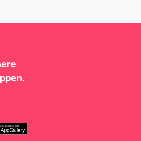
graviditeten et stykke tid.
mere
appen.