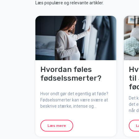
Læs populære og relevante artikler.
Hvordan føles
Hv
fødselssmerter?
til
fø
Hvor ondt gør det egentlig at føde?
Det k
Fødselssmerter kan være svære at
det e
beskrive stærke, intense og
når d
uforglemmelige, men samtidig
fødeg
naturlige, meningsfulde og
når v
midlertidige. Her forklarer vi,
Læs mere
L
hvordan smerten føles, hvorfor den
opstår, og hvordan du kan forberede