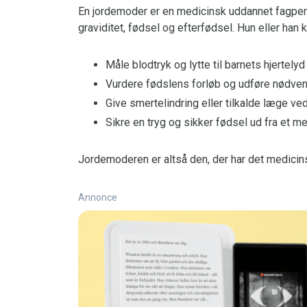
En jordemoder er en medicinsk uddannet fagper
graviditet, fødsel og efterfødsel. Hun eller han k
Måle blodtryk og lytte til barnets hjertelyd
Vurdere fødslens forløb og udføre nødve
Give smertelindring eller tilkalde læge ve
Sikre en tryg og sikker fødsel ud fra et m
Jordemoderen er altså den, der har det medicins
Annonce