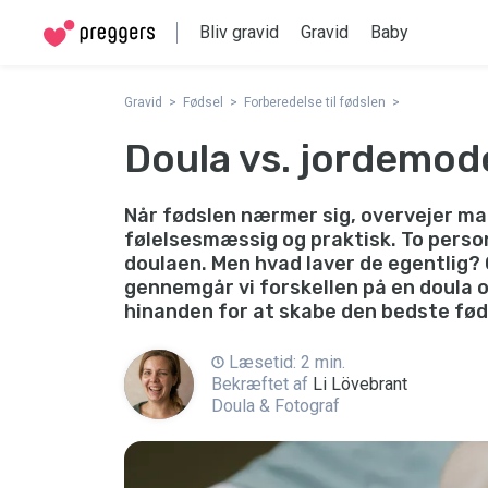
Bliv gravid
Gravid
Baby
Gravid
Fødsel
Forberedelse til fødslen
Doula vs. jordemode
Når fødslen nærmer sig, overvejer man
følelsesmæssig og praktisk. To perso
doulaen. Men hvad laver de egentlig?
gennemgår vi forskellen på en doula 
hinanden for at skabe den bedste fød
Læsetid: 2 min.
Bekræftet af
Li Lövebrant
Doula & Fotograf