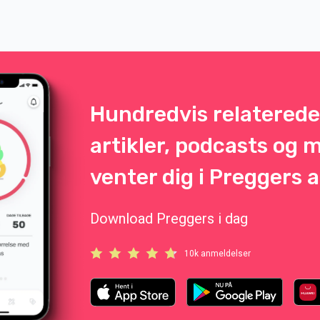
Hundredvis relaterede
artikler, podcasts og 
venter dig i Preggers 
Download Preggers i dag
10k anmeldelser