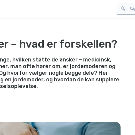
r – hvad er forskellen?
ge, hvilken støtte de ønsker – medicinsk,
ner, man ofte hører om, er jordemoderen og
 Og hvorfor vælger nogle begge dele? Her
og en jordemoder, og hvordan de kan supplere
selsoplevelse.