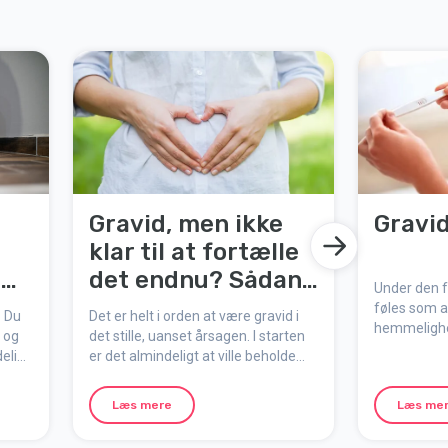
Gravid, men ikke
Gravid
klar til at fortælle
å
det endnu? Sådan
Under den fø
skjuler du det lidt
føles som a
? Du
Det er helt i orden at være gravid i
hemmelighed
længere
e og
det stille, uanset årsagen. I starten
udenpå, men
delige
er det almindeligt at ville beholde
aktivitet. H
es
nyheden lidt for sig selv. Måske
graviditet?
venter du på ultralyd, føler dig ikke
Læs mere
Læs me
graviditets
helt sikker, eller er bare ikke klar
med fostere
endnu. Her er smarte tips til at skjule