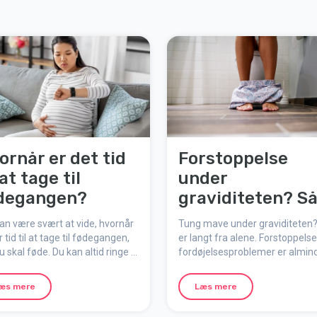
ornår er det tid
Forstoppelse
 at tage til
under
degangen?
graviditeten? S
får du maven i
an være svært at vide, hvornår
Tung mave under graviditeten
gang
r tid til at tage til fødegangen,
er langt fra alene. Forstoppels
u skal føde. Du kan altid ringe til
fordøjelsesproblemer er almin
angen for at få råd og støtte,
graviditetsplager, men der find
eerne er begyndt.
tricks, som kan hjælpe.
æs mere
Læs mere