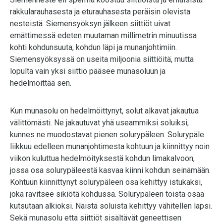
rakkularauhasesta ja eturauhasesta peräisin olevista
nesteistä. Siemensyöksyn jälkeen siittiöt uivat
emättimessä edeten muutaman millimetrin minuutissa
kohti kohdunsuuta, kohdun läpi ja munanjohtimiin.
Siemensyöksyssä on useita miljoonia siittiöitä, mutta
lopulta vain yksi siittiö pääsee munasoluun ja
hedelmöittää sen.
Kun munasolu on hedelmöittynyt, solut alkavat jakautua
välittömästi. Ne jakautuvat yhä useammiksi soluiksi,
kunnes ne muodostavat pienen solurypäleen. Solurypäle
liikkuu edelleen munanjohtimesta kohtuun ja kiinnittyy noin
viikon kuluttua hedelmöityksestä kohdun limakalvoon,
jossa osa solurypäleestä kasvaa kiinni kohdun seinämään.
Kohtuun kiinnittynyt solurypäleen osa kehittyy istukaksi,
joka ravitsee sikiötä kohdussa. Solurypäleen toista osaa
kutsutaan alkioksi. Näistä soluista kehittyy vähitellen lapsi.
Sekä munasolu että siittiöt sisältävät geneettisen