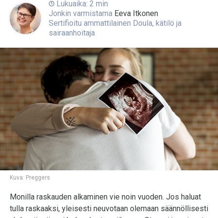
Lukuaika: 2 min
Jonkin varmistama
Eeva Itkonen
Sertifioitu ammattilainen Doula, kätilö ja
sairaanhoitaja
Kuva:
Preggers
Monilla raskauden alkaminen vie noin vuoden. Jos haluat
tulla raskaaksi, yleisesti neuvotaan olemaan säännöllisesti