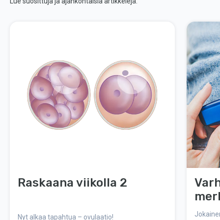
Lue suosittuja ja ajankohtaisia artikkeleja.
Raskaana viikolla 2
Varh
mer
Jokaine
Nyt alkaa tapahtua – ovulaatio!