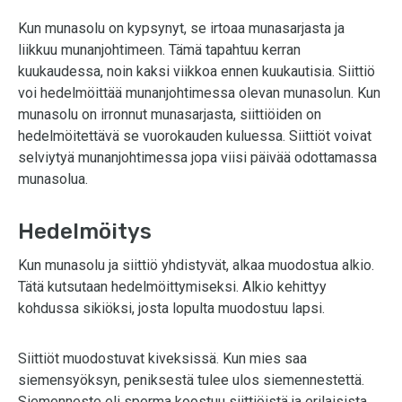
Kun munasolu on kypsynyt, se irtoaa munasarjasta ja
liikkuu munanjohtimeen. Tämä tapahtuu kerran
kuukaudessa, noin kaksi viikkoa ennen kuukautisia. Siittiö
voi hedelmöittää munanjohtimessa olevan munasolun. Kun
munasolu on irronnut munasarjasta, siittiöiden on
hedelmöitettävä se vuorokauden kuluessa. Siittiöt voivat
selviytyä munanjohtimessa jopa viisi päivää odottamassa
munasolua.
Hedelmöitys
Kun munasolu ja siittiö yhdistyvät, alkaa muodostua alkio.
Tätä kutsutaan hedelmöittymiseksi. Alkio kehittyy
kohdussa sikiöksi, josta lopulta muodostuu lapsi.
Siittiöt muodostuvat kiveksissä. Kun mies saa
siemensyöksyn, peniksestä tulee ulos siemennestettä.
Siemenneste eli sperma koostuu siittiöistä ja erilaisista