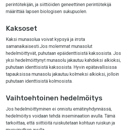
perintötekijän, ja siittiöiden geneettinen perintötekijä
määrittää lapsen biologisen sukupuolen.
Kaksoset
Kaksi munasolua voivat kypsyä ja irrota
samanaikaisesti.Jos molemmat munasolut
hedelmöittyvät, puhutaan epäidenttisistä kaksosista. Jos
yksi hedelmöittynyt munasolu jakautuu kahdeksi alkioksi,
puhutaan identtisistä kaksosista. Hyvin epätavallisissa
tapauksissa munasolu jakautuu kolmeksi alkioksi, jolloin
puhutaan identtisistä kolmosista.
Vaihtoehtoinen hedelmöitys
Jos hedelmöittyminen ei onnistu emätinyhdynnässä,
hedelmöitys voidaan tehdä inseminaation avulla. Tämä
tarkoittaa, että siittiöitä ruiskutetaan kohtuun ruiskun ja
muoviputken avulla.