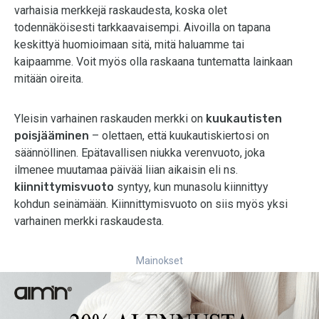
varhaisia merkkejä raskaudesta, koska olet
todennäköisesti tarkkaavaisempi. Aivoilla on tapana
keskittyä huomioimaan sitä, mitä haluamme tai
kaipaamme. Voit myös olla raskaana tuntematta lainkaan
mitään oireita.
Yleisin varhainen raskauden merkki on
kuukautisten
poisjääminen
– olettaen, että kuukautiskiertosi on
säännöllinen. Epätavallisen niukka verenvuoto, joka
ilmenee muutamaa päivää liian aikaisin eli ns.
kiinnittymisvuoto
syntyy, kun munasolu kiinnittyy
kohdun seinämään. Kiinnittymisvuoto on siis myös yksi
varhainen merkki raskaudesta.
Mainokset