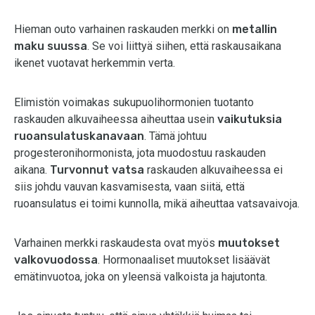
Hieman outo varhainen raskauden merkki on
metallin
maku suussa
. Se voi liittyä siihen, että raskausaikana
ikenet vuotavat herkemmin verta.
Elimistön voimakas sukupuolihormonien tuotanto
raskauden alkuvaiheessa aiheuttaa usein
vaikutuksia
ruoansulatuskanavaan
. Tämä johtuu
progesteronihormonista, jota muodostuu raskauden
aikana.
Turvonnut vatsa
raskauden alkuvaiheessa ei
siis johdu vauvan kasvamisesta, vaan siitä, että
ruoansulatus ei toimi kunnolla, mikä aiheuttaa vatsavaivoja.
Varhainen merkki raskaudesta ovat myös
muutokset
valkovuodossa
. Hormonaaliset muutokset lisäävät
emätinvuotoa, joka on yleensä valkoista ja hajutonta.