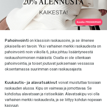
Pahoinvointi
on klassisin raskausoire, ja se ilmenee
jokaisella eri tavoin. Yksi varhainen merkki raskaudesta on
pahoinvointi noin viikolla 6, joka johtuu lisääntyneestä
raskaushormonien määrästä. Osalla ei ole ollenkaan
pahoinvointia, ja toiset joutuvat juoksemaan vessassa
oksentamassa suurimman osan raskausajasta.
Kuukautis- ja alavatsakivut
voivat muistuttaa toisiaan
raskauden alussa. Kipu on vaimeaa ja jomottavaa. Se
kohdistuu alavatsaan ja ristiselkään. Alavatsakipu voi olla
varhainen merkki raskaudesta, ja se liittyy kohdun nopeaan
kasvuun.