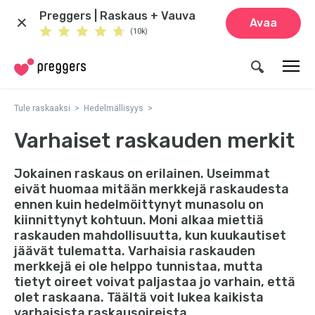
Preggers | Raskaus + Vauva
Avaa
(10k)
Tule raskaaksi
Hedelmällisyys
Varhaiset raskauden merkit
Jokainen raskaus on erilainen. Useimmat
eivät huomaa mitään merkkejä raskaudesta
ennen kuin hedelmöittynyt munasolu on
kiinnittynyt kohtuun. Moni alkaa miettiä
raskauden mahdollisuutta, kun kuukautiset
jäävät tulematta. Varhaisia raskauden
merkkejä ei ole helppo tunnistaa, mutta
tietyt oireet voivat paljastaa jo varhain, että
olet raskaana. Täältä voit lukea kaikista
varhaisista raskausoireista.