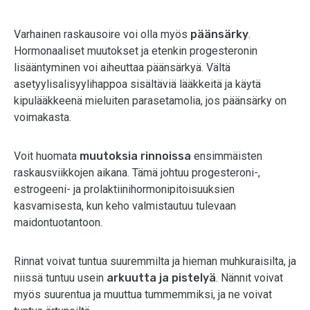
Varhainen raskausoire voi olla myös
päänsärky
.
Hormonaaliset muutokset ja etenkin progesteronin
lisääntyminen voi aiheuttaa päänsärkyä. Vältä
asetyylisalisyylihappoa sisältäviä lääkkeitä ja käytä
kipulääkkeenä mieluiten parasetamolia, jos päänsärky on
voimakasta.
Voit huomata
muutoksia rinnoissa
ensimmäisten
raskausviikkojen aikana. Tämä johtuu progesteroni-,
estrogeeni- ja prolaktiinihormonipitoisuuksien
kasvamisesta, kun keho valmistautuu tulevaan
maidontuotantoon.
Rinnat voivat tuntua suuremmilta ja hieman muhkuraisilta, ja
niissä tuntuu usein
arkuutta ja pistelyä
. Nännit voivat
myös suurentua ja muuttua tummemmiksi, ja ne voivat