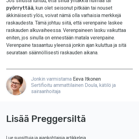
Jos sinusta tuntuu, että sinua yhtäkkiä huimaa tai
pyörryttää
, kun olet seisonut pitkään tai nouset
äkkinäisesti ylös, voivat nämä olla varhaisia merkkejä
raskaudesta. Tämä johtuu siitä, että verenpaine laskee
raskauden alkuvaiheessa. Verenpaineen lasku vaikuttaa
eniten, jos sinulla on ennestään matala verenpaine.
Verenpaine tasaantuu yleensä jonkin ajan kuluttua ja sitä
seurataan säännöllisesti raskauden aikana.
Jonkin varmistama
Eeva Itkonen
Sertifioitu ammattilainen Doula, kätilö ja
sairaanhoitaja
Lisää Preggersiltä
Lue suosittuja ja ajankohtaisia artikkeleja.