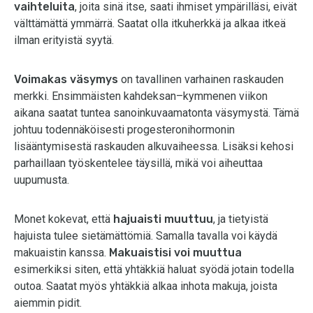
vaihteluita
, joita sinä itse, saati ihmiset ympärilläsi, eivät
välttämättä ymmärrä. Saatat olla itkuherkkä ja alkaa itkeä
ilman erityistä syytä.
Voimakas väsymys
on tavallinen varhainen raskauden
merkki. Ensimmäisten kahdeksan–kymmenen viikon
aikana saatat tuntea sanoinkuvaamatonta väsymystä. Tämä
johtuu todennäköisesti progesteronihormonin
lisääntymisestä raskauden alkuvaiheessa. Lisäksi kehosi
parhaillaan työskentelee täysillä, mikä voi aiheuttaa
uupumusta.
Monet kokevat, että
hajuaisti muuttuu
, ja tietyistä
hajuista tulee sietämättömiä. Samalla tavalla voi käydä
makuaistin kanssa.
Makuaistisi voi muuttua
esimerkiksi siten, että yhtäkkiä haluat syödä jotain todella
outoa. Saatat myös yhtäkkiä alkaa inhota makuja, joista
aiemmin pidit.