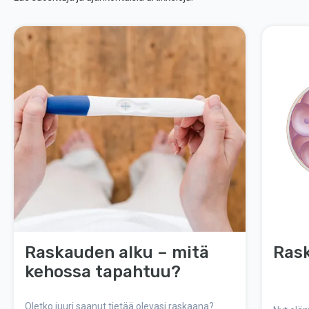
Raskauden alku – mitä
Rask
kehossa tapahtuu?
Oletko juuri saanut tietää olevasi raskaana?