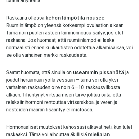
tuntua ärtyneiltä.
Raskaana ollessa
kehon lämpötila nousee
.
Ruumiinlämpö on yleensä korkeampi ovulaation aikaan.
Tämä noin puolen asteen lämmönnousu säilyy, jos olet
raskaana. Jos huomaat, että ruumiinlämpö ei laske
normaalisti ennen kuukautisten odotettua alkamisaikaa, voi
se olla varhainen merkki raskaudesta.
Saatat huomata, että sinulla on
useammin pissahätä
ja
joudut heräämään yöllä vessaan – tämä voi olla yksi
varhainen raskauden oire noin 6.–10. raskausviikosta
alkaen. Tihentynyt virtsaamisen tarve johtuu siitä, että
relaksiinihormoni rentouttaa virtsarakkoa, ja veren ja
nesteiden määrän lisääntyy elimistössä.
Hormonaaliset muutokset kehossasi alkavat heti, kun tulet
raskaaksi. Tämä voi aiheuttaa äkillisiä
mielialan