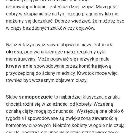
najprawdopodobniej jesteś bardziej czujna. Mózg jest
dobry w skupianiu się na tym, czego pragniemy lub nie
możemy się doczekać. Dobrze wiedzieć, że możesz być
w ciąży bez żadnych znaków czy objawów.
Najczęstszym wczesnym objawem ciąży jest
brak
okresu
, pod warunkiem, że masz regularny cykl
menstruacyjny. Może pojawiać się niezwykle małe
krwawienie
spowodowane przez komórkę jajową
przyczepioną do ściany miednicy. Krwotok może więc
również być wczesnym objawem ciąży.
Słabe
samopoczucie
to najbardziej klasyczna oznaka,
chociaż różni się w zależności od kobiety. Wczesną
oznaką ciąży mogą być nudności. Występują one około 6
tygodnia i spowodowane są zwiększoną zawartością
hormonów ciążowych. Niektóre kobiety w ogóle nie czują
się źle, podczas gdy inne wymiotują przez większość