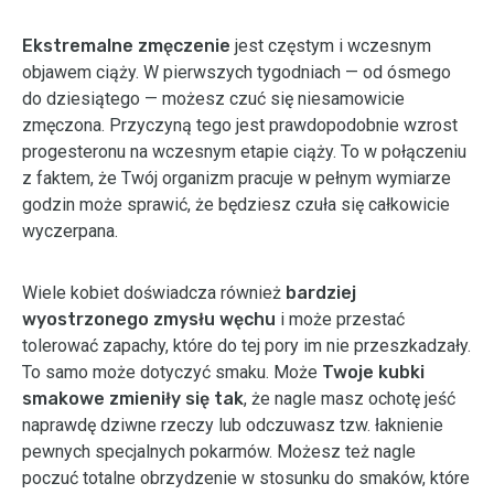
Ekstremalne zmęczenie
jest częstym i wczesnym
objawem ciąży. W pierwszych tygodniach — od ósmego
do dziesiątego — możesz czuć się niesamowicie
zmęczona. Przyczyną tego jest prawdopodobnie wzrost
progesteronu na wczesnym etapie ciąży. To w połączeniu
z faktem, że Twój organizm pracuje w pełnym wymiarze
godzin może sprawić, że będziesz czuła się całkowicie
wyczerpana.
Wiele kobiet doświadcza również
bardziej
wyostrzonego zmysłu węchu
i może przestać
tolerować zapachy, które do tej pory im nie przeszkadzały.
To samo może dotyczyć smaku. Może
Twoje kubki
smakowe zmieniły się tak
, że nagle masz ochotę jeść
naprawdę dziwne rzeczy lub odczuwasz tzw. łaknienie
pewnych specjalnych pokarmów. Możesz też nagle
poczuć totalne obrzydzenie w stosunku do smaków, które