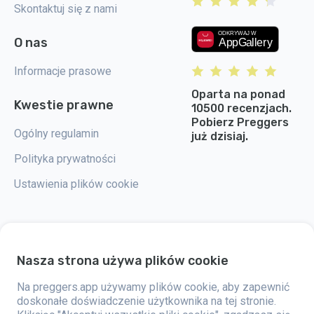
Skontaktuj się z nami
O nas
Informacje prasowe
Oparta na ponad
Kwestie prawne
10500 recenzjach.
Pobierz Preggers
Ogólny regulamin
już dzisiaj.
Polityka prywatności
Ustawienia plików cookie
Nasza strona używa plików cookie
Preggers to aplikacja stworzona przez szwedzką firmę Stroller AB w 2017
roku. Celem aplikacji jest ułatwienie rodzicielstwa przyszłym i świeżo
upieczonym rodzicom na całym świecie. Dzięki wszechstronnemu
Na preggers.app używamy plików cookie, aby zapewnić
zespołowi i współpracy z ekspertami, firma opracowała przyjazne dla
doskonałe doświadczenie użytkownika na tej stronie.
użytkownika aplikacje, które zostały już wykorzystane przez ponad dwa