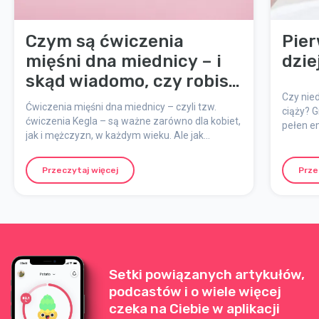
Czym są ćwiczenia
Pier
mięśni dna miednicy – i
dzie
skąd wiadomo, czy robisz
je dobrze?
Czy nied
Ćwiczenia mięśni dna miednicy – czyli tzw.
ciąży? G
ćwiczenia Kegla – są ważne zarówno dla kobiet,
pełen em
jak i mężczyzn, w każdym wieku. Ale jak
ciele, j
właściwie działają i jak się upewnić, że
jest czu
wykonujesz je prawidłowo? Tu znajdziesz
zaniepok
Przeczytaj więcej
Prze
podstawowe informacje oraz praktyczne
pierwszy
wskazówki, jak robić je dobrze.
objawy 
Setki powiązanych artykułów,
podcastów i o wiele więcej
czeka na Ciebie w aplikacji