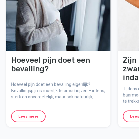
Hoeveel pijn doet een
Zijn
bevalling?
zwa
inda
Hoeveel pijn doet een bevalling eigenlijk?
bev
Tijdens
Bevallingspijn is moeilijk te omschrijven – intens,
baarmoe
sterk en onvergetelijk, maar ook natuurlijk,
te trek
zinvol en tijdelijk. Hier leggen we uit hoe de pijn
genoemd
voelt, waarom deze optreedt en hoe je je
zwanger
mentaal kunt voorbereiden op de bevalling.
Lees meer
Lees
bevalli