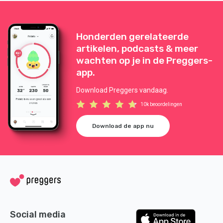
Honderden gerelateerde
artikelen, podcasts & meer
wachten op je in de Preggers-
app.
Download Preggers vandaag.
10k beoordelingen
Download de app nu
Social media