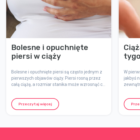
Bolesne i opuchnięte
Ciąż
piersi w ciąży
tyg
Bolesne i opuchnięte piersi są często jednym z
W pierws
pierwszych objawów ciąży. Piersi rosną przez
jakbyś n
całą ciążę, a rozmiar stanika może wzrosnąć co
zewnątrz
najmniej o jeden. Jeśli planujesz karmienie
rzeczy.
piersią, być może będziesz potrzebować
wykonać 
jeszcze większego rozmiaru.
dziecki
Przeczytaj więcej
Prze