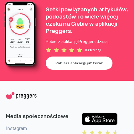
Setki powiązanych artykułów,
podcastów i o wiele więcej
czeka na Ciebie w aplikacji
Preggers.
Pobierz aplikację Preggers dzisiaj.
10k recenzji
Pobierz aplikację już teraz
Media społecznościowe
Instagram