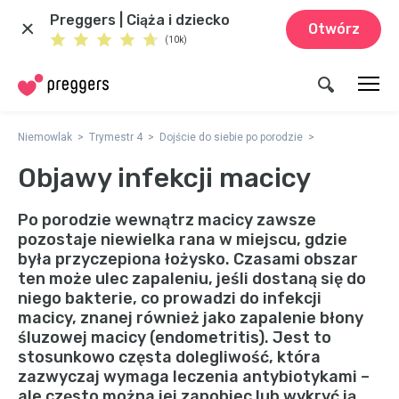
Preggers | Ciąża i dziecko
Otwórz
(10k)
Niemowlak
Trymestr 4
Dojście do siebie po porodzie
Objawy infekcji macicy
Po porodzie wewnątrz macicy zawsze
pozostaje niewielka rana w miejscu, gdzie
była przyczepiona łożysko. Czasami obszar
ten może ulec zapaleniu, jeśli dostaną się do
niego bakterie, co prowadzi do infekcji
macicy, znanej również jako zapalenie błony
śluzowej macicy (endometritis). Jest to
stosunkowo częsta dolegliwość, która
zazwyczaj wymaga leczenia antybiotykami –
ale często można jej zapobiec lub wykryć ją