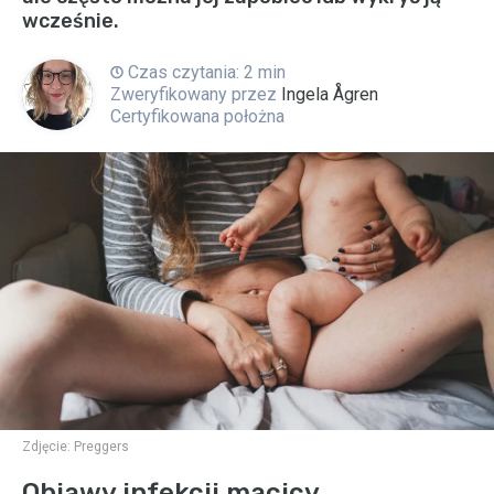
wcześnie.
Czas czytania: 2 min
Zweryfikowany przez
Ingela Ågren
Certyfikowana położna
Zdjęcie:
Preggers
Objawy infekcji macicy