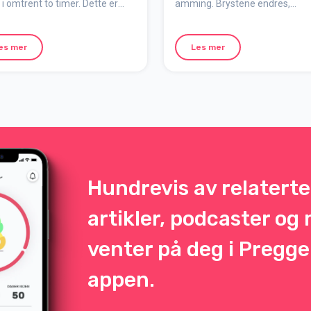
 i omtrent to timer. Dette er
amming. Brystene endres,
egel når den aller første
blodstrømmen øker, og
g finner sted – et viktig og
melkeledninger utvikles. Her
elt øyeblikk for både barnet og
forklarer vi hvordan brystmelk
es mer
Les mer
dannes, hva råmelk er, og hvor
amming tilpasses barnets beho
Hundrevis av relaterte
artikler, podcaster og
venter på deg i Pregge
appen.