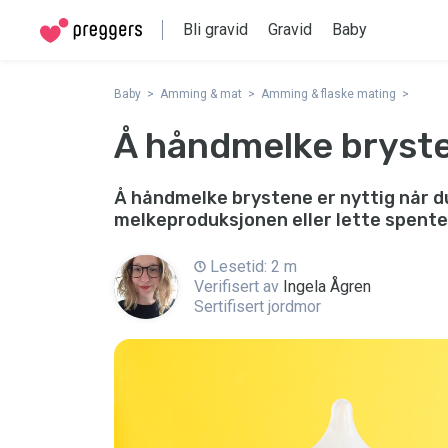
Bli gravid
Gravid
Baby
Baby
Amming & mat
Amming & flaske mating
Å håndmelke bryst
Å håndmelke brystene er nyttig når du 
melkeproduksjonen eller lette spente b
Lesetid: 2 m
Verifisert av
Ingela Ågren
Sertifisert jordmor