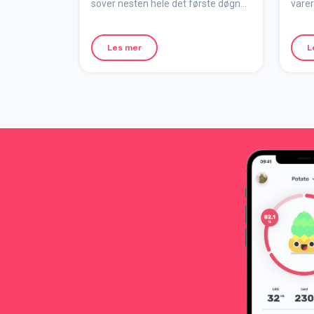
sover nesten hele det første døgnet
varer
etter fødselen, vil andre barn spise
som r
ofte. Selv om det kan være
ammin
vanskelig å prioritere seg selv, sørg
spesi
Les mer
L
for å sove når du har mulighet og få
deg.
i deg ordentlig med mat og drikke.