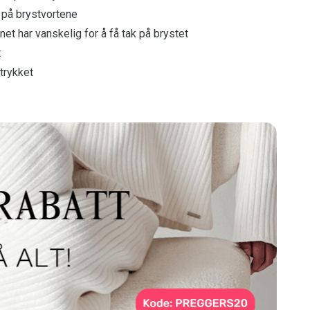
r på brystvortene
t har vanskelig for å få tak på brystet
t
 trykket