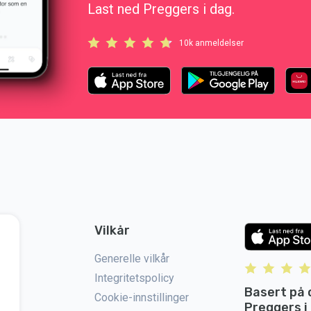
Last ned Preggers i dag.
10k anmeldelser
Vilkår
Generelle vilkår
Integritetspolicy
Basert på 
Cookie-innstillinger
Preggers i