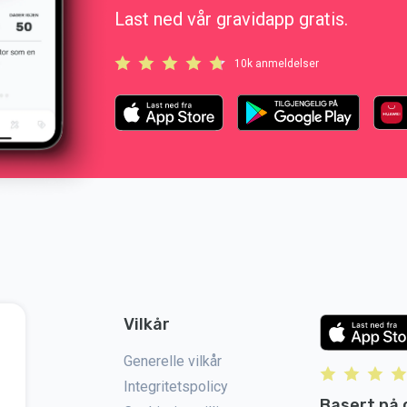
Last ned vår gravidapp gratis.
10k anmeldelser
Vilkår
Generelle vilkår
Integritetspolicy
Basert på 