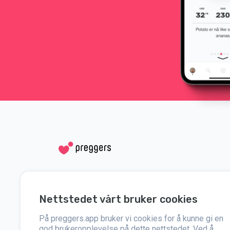
Sosiale medier
Hjelp
Nettstedet vårt bruker cookies
Instagram
Kontakt oss
På preggers.app bruker vi cookies for å kunne gi en
Facebook
Om oss
god brukeropplevelse på dette nettstedet. Ved å