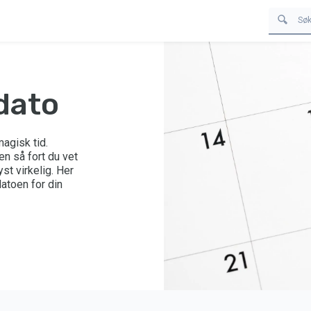
dato
agisk tid.
en så fort du vet
st virkelig. Her
datoen for din