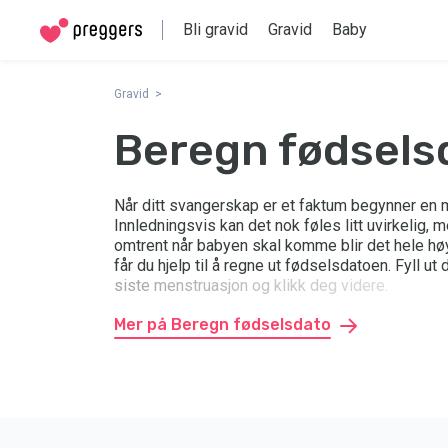
Bli gravid
Gravid
Baby
Gravid
Beregn fødsels
Når ditt svangerskap er et faktum begynner en m
Innledningsvis kan det nok føles litt uvirkelig, m
omtrent når babyen skal komme blir det hele høy
får du hjelp til å regne ut fødselsdatoen. Fyll ut 
siste menstruasjon og klikk deg videre.
Mer på Beregn fødselsdato