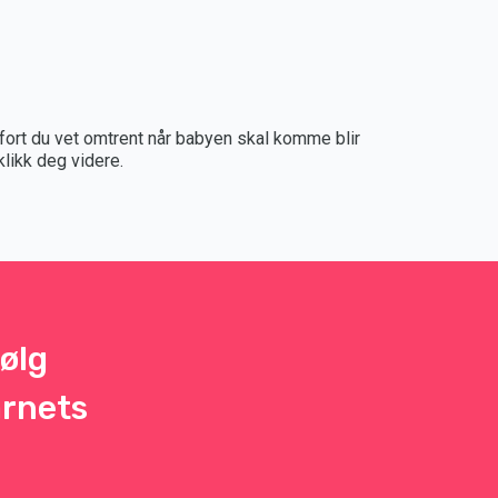
NEDE
SPAN
KINE
 fort du vet omtrent når babyen skal komme blir
klikk deg videre.
UKRA
RUSS
ølg
arnets