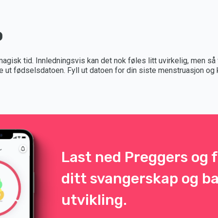
o
gisk tid. Innledningsvis kan det nok føles litt uvirkelig, men så
gne ut fødselsdatoen. Fyll ut datoen for din siste menstruasjon og 
Last ned Preggers og f
ditt svangerskap og b
utvikling.