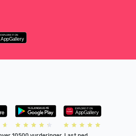
over 10500 vurderinger. Last ned