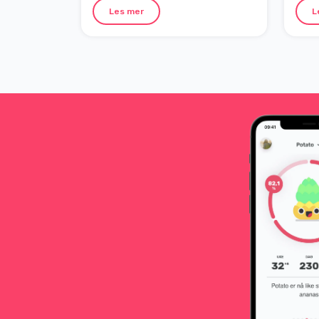
modningsrier og fødselsrier?
midle
Les mer
L
smert
og h
menta