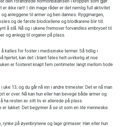
 er den forandrede hormonbalansen i kroppen som gjør
r ikke rart! I din mage råder er det nemlig full aktivitet.
s, og anleggene til armer og ben dannes. Ryggmargen,
apsles og de første blodcellene og blodkarene blir till.
egynt å slå. Nå og i ukene fremover forvandles embryoet til
er og anlegg til organer på plass.
å kalles for foster i medisinske termer. Så tidlig i
på hjertet, kan det i blant føles helt uvirkelig at noe
e uken er fosteret knapt fem centimeter langt mellom hode
 i uke 13, og du går nå inn i andre trimester. Det er nå man
bort er over. Nå kan hun eller han bevege både armer og
ha resten av sitt liv er allerede på plass.
 er lukket. Det begynner å se ut som en lite menneske.
e, rynke på øyenbrynene og lage grimaser. Han eller hun