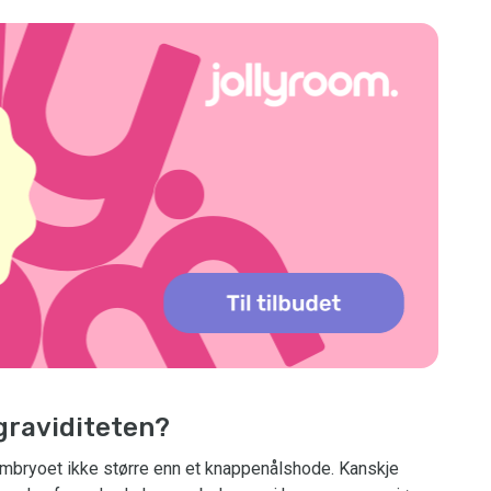
graviditeten?
embryoet ikke større enn et knappenålshode. Kanskje