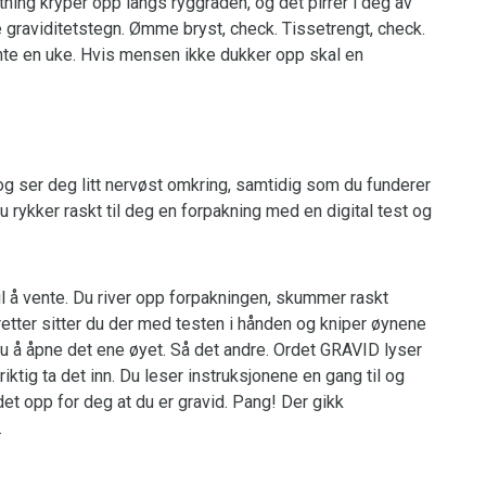
ning kryper opp langs ryggraden, og det pirrer i deg av
e graviditetstegn. Ømme bryst, check. Tissetrengt, check.
te en uke. Hvis mensen ikke dukker opp skal en
 og ser deg litt nervøst omkring, samtidig som du funderer
u rykker raskt til deg en forpakning med en digital test og
til å vente. Du river opp forpakningen, skummer raskt
etter sitter du der med testen i hånden og kniper øynene
r du å åpne det ene øyet. Så det andre. Ordet GRAVID lyser
ktig ta det inn. Du leser instruksjonene en gang til og
et opp for deg at du er gravid. Pang! Der gikk
.