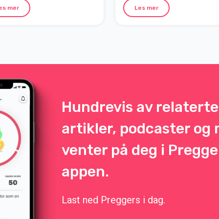
rtidige. Her forklarer vi hvordan
es mer
Les mer
en føles, hvorfor den oppstår
vordan du kan forberede deg
lt til fødselen.
Hundrevis av relaterte
artikler, podcaster og
venter på deg i Pregge
appen.
Last ned Preggers i dag.