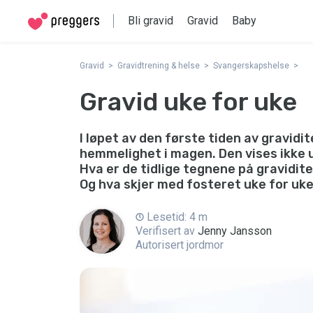
Bli gravid
Gravid
Baby
Gravid
Gravidtrening & helse
Svangerskapshelse
Gravid uke for uke
I løpet av den første tiden av gravid
hemmelighet i magen. Den vises ikke u
Hva er de tidlige tegnene på gravidi
Og hva skjer med fosteret uke for uk
Lesetid: 4 m
Verifisert av
Jenny Jansson
Autorisert jordmor