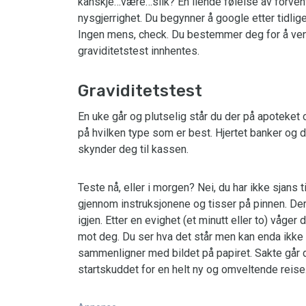
kanskje…være…slik? En ilende følelse av forvent
nysgjerrighet. Du begynner å google etter tidlig
Ingen mens, check. Du bestemmer deg for å ven
graviditetstest innhentes.
Graviditetstest
En uke går og plutselig står du der på apoteket
på hvilken type som er best. Hjertet banker og d
skynder deg til kassen.
Teste nå, eller i morgen? Nei, du har ikke sjans 
gjennom instruksjonene og tisser på pinnen. Der
igjen. Etter en evighet (et minutt eller to) våge
mot deg. Du ser hva det står men kan enda ikke ri
sammenligner med bildet på papiret. Sakte går d
startskuddet for en helt ny og omveltende reise