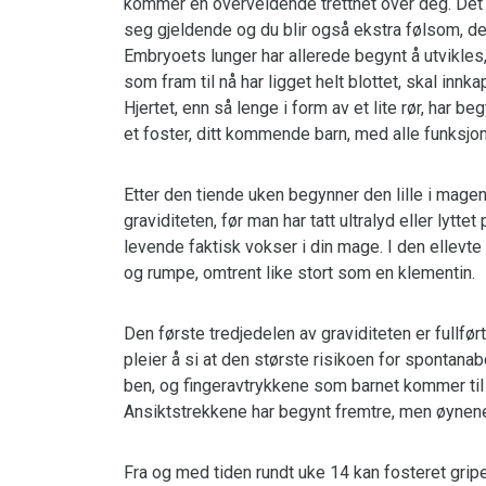
kommer en overveldende tretthet over deg. Det
seg gjeldende og du blir også ekstra følsom, det e
Embryoets lunger har allerede begynt å utvikle
som fram til nå har ligget helt blottet, skal innk
Hjertet, enn så lenge i form av et lite rør, har b
et foster, ditt kommende barn, med alle funksjon
Etter den tiende uken begynner den lille i magen 
graviditeten, før man har tatt ultralyd eller lyttet 
levende faktisk vokser i din mage. I den ellevt
og rumpe, omtrent like stort som en klementin.
Den første tredjedelen av graviditeten er fullført
pleier å si at den største risikoen for spontana
ben, og fingeravtrykkene som barnet kommer til å 
Ansiktstrekkene har begynt fremtre, men øynene
Fra og med tiden rundt uke 14 kan fosteret grip