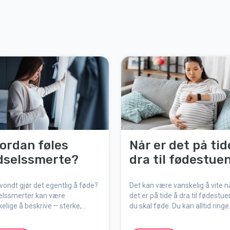
ordan føles
Når er det på tid
dselssmerte?
dra til fødestue
vondt gjør det egentlig å føde?
Det kan være vanskelig å vite n
elssmerter kan være
det er på tide å dra til fødestue
elige å beskrive – sterke,
du skal føde. Du kan alltid ringe
nse og uforglemmelige, men
fødestuen for råd og støtte når
dig naturlige, meningsfulle og
fødselsarbeidet har begynt.