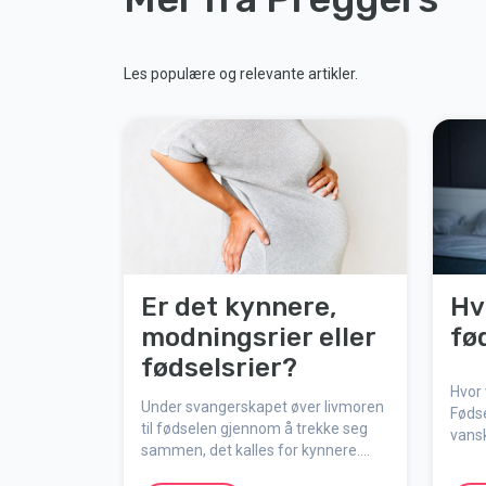
Les populære og relevante artikler.
Er det kynnere,
Hv
modningsrier eller
fø
fødselsrier?
Hvor 
Under svangerskapet øver livmoren
Føds
til fødselen gjennom å trekke seg
vansk
sammen, det kalles for kynnere.
inte
Men hva er forskjellen på kynnere,
samti