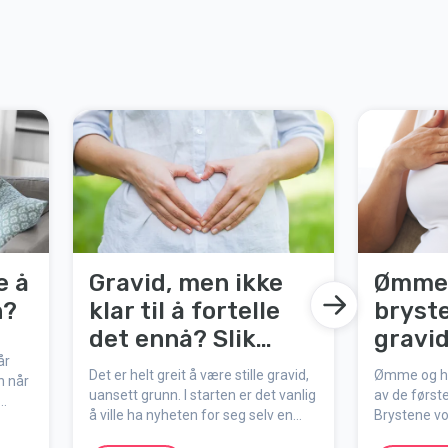
e å
Gravid, men ikke
Ømme 
n?
klar til å fortelle
bryst
det ennå? Slik
gravid
år
holder du det
Det er helt greit å være stille gravid,
Ømme og hov
n når
hemmelig litt til
uansett grunn. I starten er det vanlig
av de først
å ville ha nyheten for seg selv en
Brystene v
stund. Kanskje venter du på ultralyd,
graviditete