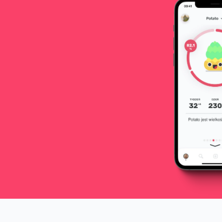
najl
spako
szpit