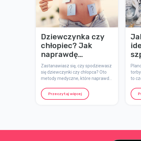
Dziewczynka czy
Ja
chłopiec? Jak
id
naprawdę
sz
sprawdzić płeć
na
Zastanawiasz się, czy spodziewasz
Plan
dziecka (i co
ws
się dziewczynki czy chłopca? Oto
torb
metody medyczne, które naprawdę
to cz
mówią stare
działają – oraz najpopularniejsze
napr
przesądy!)
przesądy krążące wokół ciąży i płci
tera
Przeczytaj więcej
P
dziecka.
innym
i to 
bliże
potr
zgro
mieć 
goto