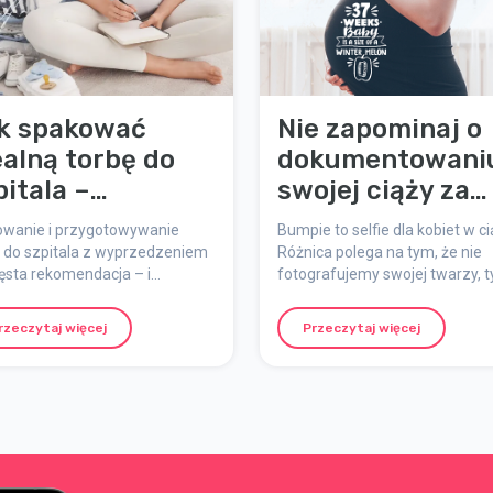
k spakować
Nie zapominaj o
ealną torbę do
dokumentowani
pitala –
swojej ciąży za
jlepsze
pomocą bumpies
owanie i przygotowywanie
Bumpie to selfie dla kobiet w ci
kazówki!
y do szpitala z wyprzedzeniem
Różnica polega na tym, że nie
ęsta rekomendacja – i
fotografujemy swojej twarzy, t
awdę dobry pomysł. Może
brzuch. Angielskie słowo „bum
z nie możesz myśleć o niczym
oznacza „wybrzuszenie” i
rzeczytaj więcej
Przeczytaj więcej
, jak o nadchodzącej porodzie,
nawiązuje do rosnącego brzuc
całkowicie zrozumiałe – im
kobiety w ciąży.
j porodu, tym bardziej
zebujesz odpoczynku i
madzenia energii. Wtedy warto
poczucie, że torba czeka już
wa w przedpokoju. Oto