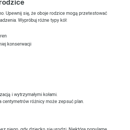
 rodzice
o. Upewnij się, że oboje rodzice mogą przetestować
adzenia. Wypróbuj różne typy kół:
eren
iej konserwacji
acją i wytrzymałymi kołami.
ka centymetrów różnicy może zepsuć plan.
z niego, gdy dziecko się urodzi. Niektóre popularne