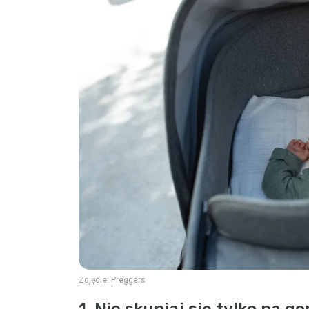
Zdjęcie:
Preggers
1. Nie skupiaj się tylko na go