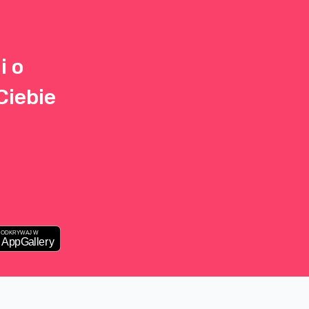
wskazówki, jak bezpiecznie i
wygodnie podróżować autem w
ciąży.
i o
Ciebie