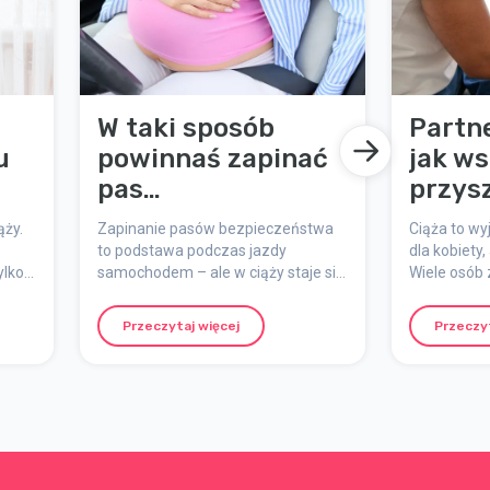
W taki sposób
Partne
u
powinnaś zapinać
jak ws
pas
przys
!
bezpieczeństwa,
ąży.
Zapinanie pasów bezpieczeństwa
Ciąża to wy
gdy jesteś w ciąży
to podstawa podczas jazdy
dla kobiety, 
ylko
samochodem – ale w ciąży staje się
Wiele osób 
p”
to jeszcze ważniejsze. Badania
mogę najle
pokazują, że aż 40% kobiet w ciąży
praktyczne
Przeczytaj więcej
Przeczyt
ha
używa pasa nieprawidłowo, co
sprawią, że
może zwiększyć ryzyko obrażeń w
zaangażowa
razie wypadku. Aby jak najlepiej
dobrze prz
chronić siebie i nienarodzone
rodzicielst
dziecko, warto wiedzieć, jak
dostosować sposób zapinania pasa,
gdy brzuch rośnie. Oto praktyczne