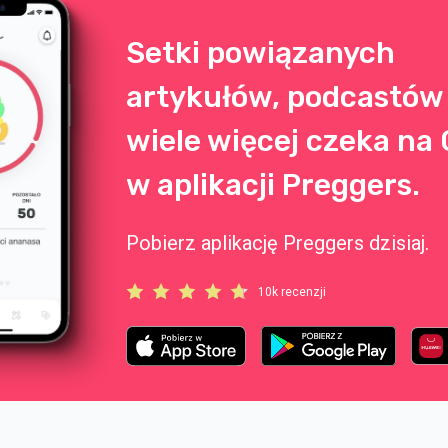
epsze wskazówki dotyczące
wania idealnej torby do
ala.
Setki powiązanych
artykułów, podcastów 
wiele więcej czeka na 
w aplikacji Preggers.
Pobierz aplikację Preggers dzisiaj.
10k recenzji