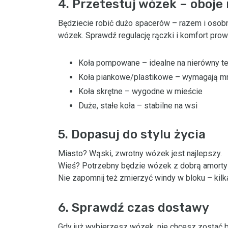
4. Przetestuj wózek – oboje
Będziecie robić dużo spacerów – razem i osobn
wózek. Sprawdź regulację rączki i komfort prow
Koła pompowane – idealne na nierówny t
Koła piankowe/plastikowe – wymagają mn
Koła skrętne – wygodne w mieście
Duże, stałe koła – stabilne na wsi
5. Dopasuj do stylu życia
Miasto? Wąski, zwrotny wózek jest najlepszy.
Wieś? Potrzebny będzie wózek z dobrą amortyz
Nie zapomnij też zmierzyć windy w bloku – kil
6. Sprawdź czas dostawy
Gdy już wybierzesz wózek, nie chcesz zostać be