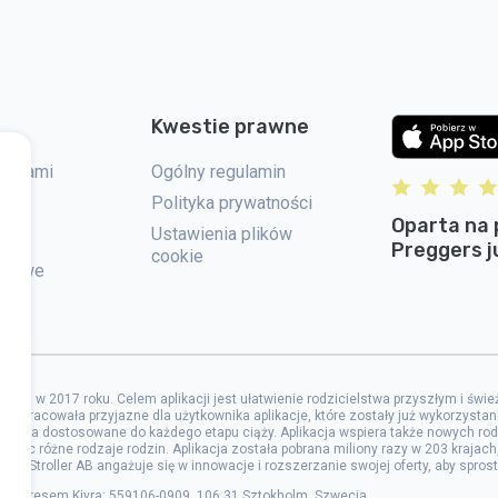
Kwestie prawne
 z nami
Ogólny regulamin
Polityka prywatności
Oparta na 
Ustawienia plików
Preggers ju
cookie
rasowe
er AB w 2017 roku. Celem aplikacji jest ułatwienie rodzicielstwa przyszłym i św
 opracowała przyjazne dla użytkownika aplikacje, które zostały już wykorzystan
rzędzia dostosowane do każdego etapu ciąży. Aplikacja wspiera także nowych rod
erając różne rodzaje rodzin. Aplikacja została pobrana miliony razy w 203 kraja
ców. Stroller AB angażuje się w innowacje i rozszerzanie swojej oferty, aby spr
, z adresem Kivra: 559106-0909, 106 31 Sztokholm, Szwecja.