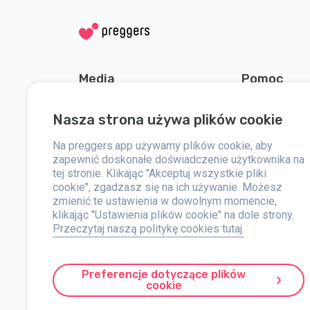
Media
Pomoc
społecznościowe
Skontaktuj się
Nasza strona używa plików cookie
Instagram
O nas
Facebook
Na preggers.app używamy plików cookie, aby
zapewnić doskonałe doświadczenie użytkownika na
Informacje p
tej stronie. Klikając "Akceptuj wszystkie pliki
cookie", zgadzasz się na ich używanie. Możesz
zmienić te ustawienia w dowolnym momencie,
klikając "Ustawienia plików cookie" na dole strony.
Przeczytaj naszą politykę cookies tutaj.
Preggers to aplikacja stworzona przez szwedzką firmę Stroll
wszechstronnemu zespołowi i współpracy z ekspertami, firma
doświadczenie 3D, które zapewnia aktualizacje, porady i na
Preferencje dotyczące plików
noworodkami. Preggers ceni różnorodność i integrację, wspi
cookie
rynkach. Preggers to niezawodne źródło informacji dla rodzi
Preggers to zarejestrowany znak towarowy firmy Stroller AB