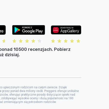
ponad 10500 recenzjach. Pobierz
ż dzisiaj.
ieżo upieczonym rodzicom na całym świecie. Dzięki
e przez ponad dwa miliony osób. Preggers oferuje unikalne
ziców, oferując praktyczne porady dotyczące opieki nad
ch, zdobywając wysokie oceny i dużą popularność na 180
ostać zmieniającym się potrzebom rodziców.