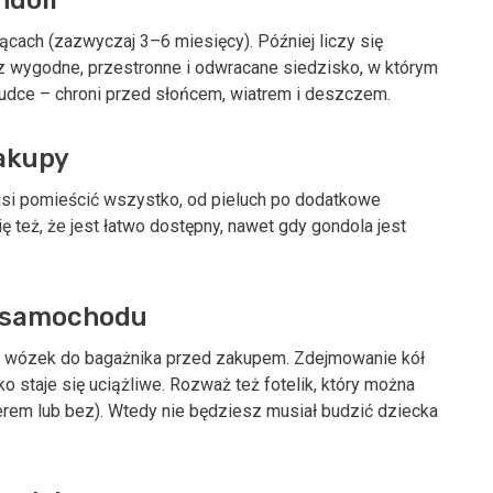
cach (zazwyczaj 3–6 miesięcy). Później liczy się
erz wygodne, przestronne i odwracane siedzisko, w którym
udce – chroni przed słońcem, wiatrem i deszczem.
zakupy
usi pomieścić wszystko, od pieluch po dodatkowe
ię też, że jest łatwo dostępny, nawet gdy gondola jest
o samochodu
 wózek do bagażnika przed zakupem. Zdejmowanie kół
 staje się uciążliwe. Rozważ też fotelik, który można
erem lub bez). Wtedy nie będziesz musiał budzić dziecka