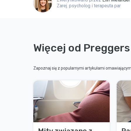
Zarej. psycholog i terapeuta par
Więcej od Preggers
Zapoznaj się z popularnymi artykułami omawiającymi