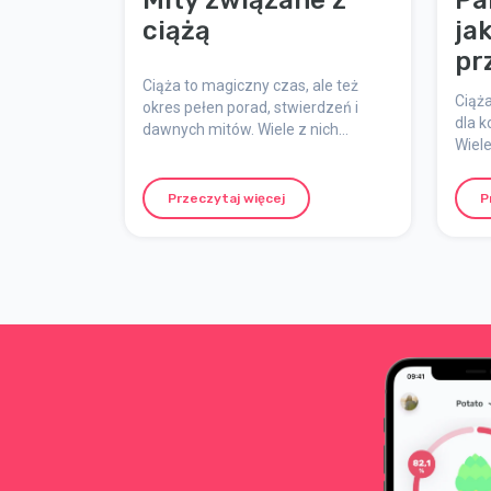
Mity związane z
Pa
ciążą
ja
pr
Ciąża to magiczny czas, ale też
Ciąża
okres pełen porad, stwierdzeń i
dla k
dawnych mitów. Wiele z nich
Wiele
przekazywanych jest z pokolenia na
mogę
pokolenie – ale ile z nich jest
prak
naprawdę prawdziwych? W tym
Przeczytaj więcej
P
spraw
artykule obalamy kilka
zaan
najczęstszych mitów o ciąży.
dobr
rodzi