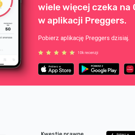
wiele więcej czeka na 
w aplikacji Preggers.
Pobierz aplikację Preggers dzisiaj.
10k recenzji
Kwestie prawne