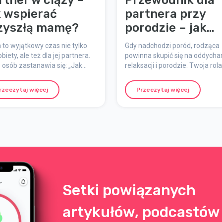
rtner w ciąży –
Przewodnik dla
k wspierać
partnera przy
zyszłą mamę?
porodzie – jak
najlepiej wspier
 to wyjątkowy czas nie tylko
Gdy nadchodzi poród, rodząca
obiety, ale też dla jej partnera.
powinna skupić się na oddychan
 osób zastanawia się: „Jak
relaksacji i porodzie. Twoja rola
 najlepiej pomóc?” Oto
partnera lub osoby wspierające
tyczne wskazówki, które
polega na wspieraniu, dopingo
rzeczytaj więcej
Przeczytaj więcej
ią, że poczujesz się bardziej
i pomaganiu – i jesteś ważniej
gażowany, pewny siebie i
niż myślisz. Oto prosty przewo
ze przygotowany do porodu i
wskazówkami, jak przygotować 
cielstwa.
być dobrym wsparciem podcz
porodu.
Setki powiązanych
artykułów, podcastów 