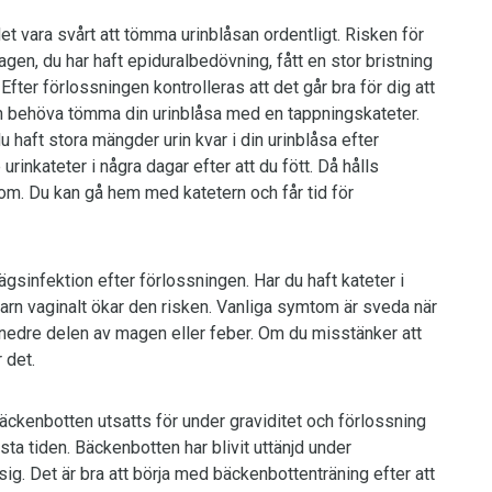
et vara svårt att tömma urinblåsan ordentligt. Risken för
gen, du har haft epiduralbedövning, fått en stor bristning
Efter förlossningen kontrolleras att det går bra för dig att
an behöva tömma din urinblåsa med en tappningskateter.
u haft stora mängder urin kvar i din urinblåsa efter
inkateter i några dagar efter att du fött. Då hålls
om. Du kan gå hem med katetern och får tid för
gsinfektion efter förlossningen. Har du haft kateter i
barn vaginalt ökar den risken. Vanliga symtom är sveda när
t i nedre delen av magen eller feber. Om du misstänker att
 det.
ckenbotten utsatts för under graviditet och förlossning
sta tiden. Bäckenbotten har blivit uttänjd under
sig. Det är bra att börja med bäckenbottenträning efter att