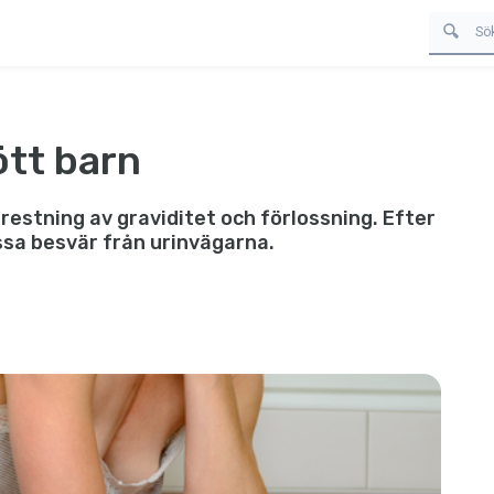
ött barn
estning av graviditet och förlossning. Efter
issa besvär från urinvägarna.