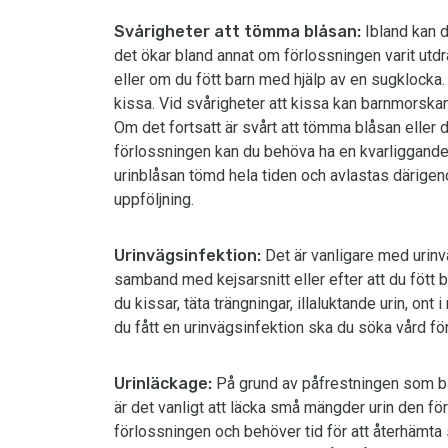
Svårigheter att tömma blåsan:
Ibland kan d
det ökar bland annat om förlossningen varit utdra
eller om du fött barn med hjälp av en sugklocka. 
kissa. Vid svårigheter att kissa kan barnmorsk
Om det fortsatt är svårt att tömma blåsan eller d
förlossningen kan du behöva ha en kvarliggande ur
urinblåsan tömd hela tiden och avlastas därigen
uppföljning.
Urinvägsinfektion:
Det är vanligare med urinvä
samband med kejsarsnitt eller efter att du fött 
du kissar, täta trängningar, illaluktande urin, on
du fått en urinvägsinfektion ska du söka vård för
Urinläckage:
På grund av påfrestningen som bä
är det vanligt att läcka små mängder urin den för
förlossningen och behöver tid för att återhämta 