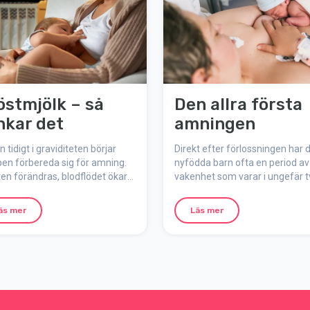
östmjölk – så
Den allra första
nkar det
amningen
 tidigt i graviditeten börjar
Direkt efter förlossningen har d
en förbereda sig för amning.
nyfödda barn ofta en period av
en förändras, blodflödet ökar
vakenhet som varar i ungefär t
jölkgångarna växer till. Här går
timmar. Det är då den allra förs
enom hur bröstmjölken bildas,
amningen brukar ske, en viktig
äs mer
Läs mer
råmjölk är och hur amningen
fin stund för både barnet och di
 av barnets behov.