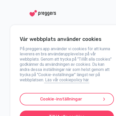
Social medier
Hjälp
Vår webbplats använder cookies
Instagram
Kontakta oss
På preggers.app använder vi cookies för att kunna
Facebook
Om oss
leverera en bra användarupplevelse på vår
webbplats. Genom att trycka på "Tillåt alla cookies"
godkänner du användningen av cookies. Du kan
Press
ändra dessa inställningar när som helst genom att
trycka på "Cookie-inställningar" längst ner på
webbplatsen.
Läs vår cookiepolicy här.
Preggers är en app som skapades av det svenska företaget Str
mångsidigt team och samarbeten med experter har de utveck
uppdateringar, tips och verktyg som är anpassade för varje s
Cookie-inställningar
organisera vardagen med. Preggers värdesätter mångfald och i
180 marknader. Preggers är en pålitlig resurs för föräldrar. S
Preggers är ett registrerat varumärke under Stroller AB med