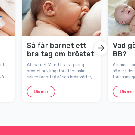
Så får barnet ett
Vad g
bra tag om bröstet
BB?
itt
Att barnet får ett bra tag kring
Amning, söm
bröstet är viktigt för att minska
så ser tiden
vå
risken för att få såriga bröstvårtor,
förlossning
ta
smärtsam amning, mjölkstockning,
man stanna
 och
liten mjölkmängd och dålig
Läs mer
Läs mer
g.
viktuppgång hos barnet.