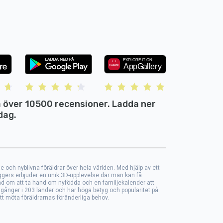
 över 10500 recensioner. Ladda ner
dag.
 och nyblivna föräldrar över hela världen. Med hjälp av ett
gers erbjuder en unik 3D-upplevelse där man kan få
råd om att ta hand om nyfödda och en familjekalender att
 gånger i 203 länder och har höga betyg och popularitet på
 att möta föräldrarnas föränderliga behov.