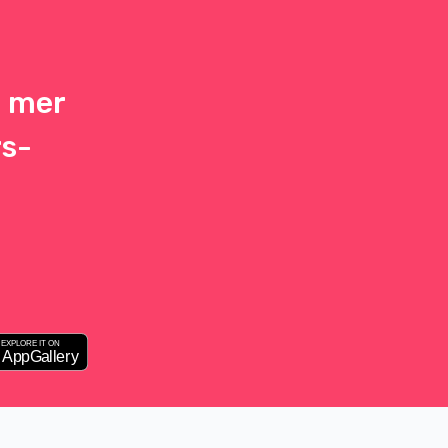
h mer
rs-