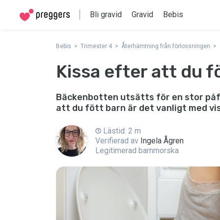
Bli gravid
Gravid
Bebis
Bebis
Trimester 4
Återhämtning från förlossningen
Kissa efter att du f
Bäckenbotten utsätts för en stor påfr
att du fött barn är det vanligt med v
Lästid: 2 m
Verifierad av
Ingela Ågren
Legitimerad barnmorska