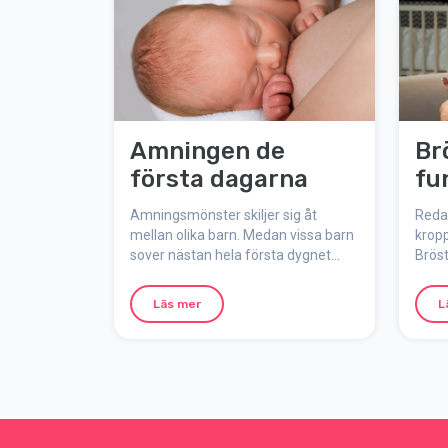
Amningen de
Br
första dagarna
fu
Amningsmönster skiljer sig åt
Redan
mellan olika barn. Medan vissa barn
kropp
sover nästan hela första dygnet
Bröst
efter att de fötts, vill andra barn äta
och m
ofta. Även om det kan vara svårt att
vi ig
Läs mer
L
prioritera sig själv, se till att sova när
vad 
tillfälle ges och att få i dig ordentligt
styrs
med mat och dryck.