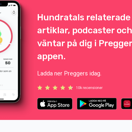
Hundratals relaterade
artiklar, podcaster oc
väntar på dig i Pregge
appen.
Ladda ner Preggers idag.
10k recensioner