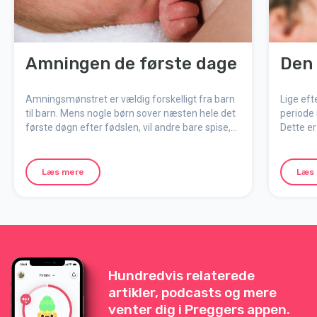
Amningen de første dage
Den 
Amningsmønstret er vældig forskelligt fra barn
Lige eft
til barn. Mens nogle børn sover næsten hele det
periode 
første døgn efter fødslen, vil andre bare spise,
Dette er
ofte. Selv om det kan være svært at prioritere
finder s
sig selv, så få lidt søvn samt noget at spise og
barnet o
drikke, når muligheden byder sig.
Læs mere
Læs
Hundredvis relaterede
artikler, podcasts og mere
venter dig i Preggers appen.