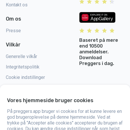
Kontakt os
Om os
Presse
Baseret på mere
Vilkår
end 10500
anmeldelser.
Generelle vilkår
Download
Preggers i dag.
Integritetspolitik
Cookie indstillinger
Vores hjemmeside bruger cookies
Preggers er en app, der blev skabt af det svenske firma Stroller AB i 2017.
På preggers.app bruger vi cookies for at kunne levere en
Målet med appen er at gøre forældreskabet lettere for både kommende og
god brugeroplevelse på denne hjemmeside. Ved at
nybagte forældre verden over. Med hjælp fra et alsidigt team og
trykke på "Accepter alle cookies" accepterer du brugen af
samarbejde med eksperter har de udviklet brugervenlige apps, der
allerede er blevet brugt af over to millioner mennesker. Preggers tilbyder
cookies. Du kan ændre disse indstillinger når som helst