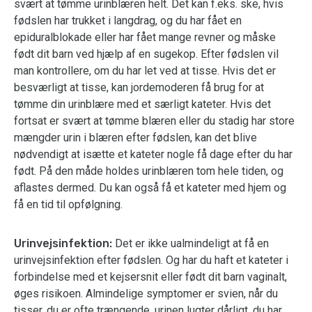
svært at tømme urinblæren helt. Det kan f.eks. ske, hvis
fødslen har trukket i langdrag, og du har fået en
epiduralblokade eller har fået mange revner og måske
født dit barn ved hjælp af en sugekop. Efter fødslen vil
man kontrollere, om du har let ved at tisse. Hvis det er
besværligt at tisse, kan jordemoderen få brug for at
tømme din urinblære med et særligt kateter. Hvis det
fortsat er svært at tømme blæren eller du stadig har store
mængder urin i blæren efter fødslen, kan det blive
nødvendigt at isætte et kateter nogle få dage efter du har
født. På den måde holdes urinblæren tom hele tiden, og
aflastes dermed. Du kan også få et kateter med hjem og
få en tid til opfølgning.
Urinvejsinfektion:
Det er ikke ualmindeligt at få en
urinvejsinfektion efter fødslen. Og har du haft et kateter i
forbindelse med et kejsersnit eller født dit barn vaginalt,
øges risikoen. Almindelige symptomer er svien, når du
tisser, du er ofte trængende, urinen lugter dårligt, du har