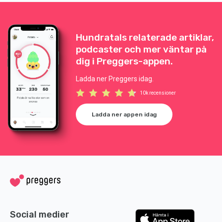
bli gravi
Hundratals relaterade artiklar,
podcaster och mer väntar på
dig i Preggers-appen.
Ladda ner Preggers idag.
10k recensioner
Ladda ner appen idag
Social medier