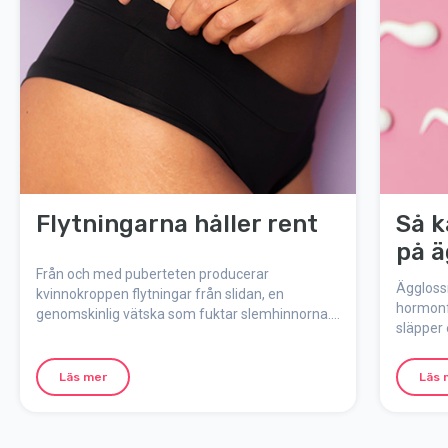
Flytningarna håller rent
Så k
på ä
Från och med puberteten producerar
Äggloss
kvinnokroppen flytningar från slidan, en
hormonf
genomskinlig vätska som fuktar slemhinnorna.
släpper 
Flytningar är kroppens sätt att på naturlig väg
menstru
hålla underlivet rent och skyddat.
inträffa
Läs mer
Läs 
vilken d
lång din
äggloss