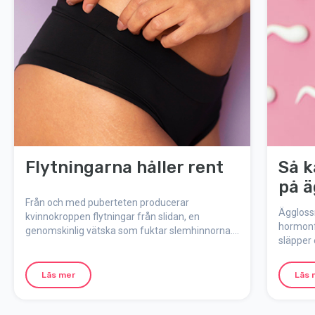
Flytningarna håller rent
Så k
på ä
Från och med puberteten producerar
Äggloss
kvinnokroppen flytningar från slidan, en
hormonf
genomskinlig vätska som fuktar slemhinnorna.
släpper 
Flytningar är kroppens sätt att på naturlig väg
menstru
hålla underlivet rent och skyddat.
inträffa
Läs mer
Läs 
vilken d
lång din
äggloss