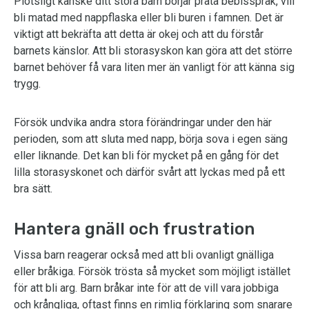
Plötsligt kanske ditt stora barn börjar prata bebisspråk, vill
bli matad med nappflaska eller bli buren i famnen. Det är
viktigt att bekräfta att detta är okej och att du förstår
barnets känslor. Att bli storasyskon kan göra att det större
barnet behöver få vara liten mer än vanligt för att känna sig
trygg.
Försök undvika andra stora förändringar under den här
perioden, som att sluta med napp, börja sova i egen säng
eller liknande. Det kan bli för mycket på en gång för det
lilla storasyskonet och därför svårt att lyckas med på ett
bra sätt.
Hantera gnäll och frustration
Vissa barn reagerar också med att bli ovanligt gnälliga
eller bråkiga. Försök trösta så mycket som möjligt istället
för att bli arg. Barn bråkar inte för att de vill vara jobbiga
och krångliga, oftast finns en rimlig förklaring som snarare