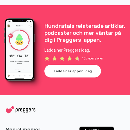
bli gravi
Hundratals relaterade artiklar,
podcaster och mer väntar på
dig i Preggers-appen.
Ladda ner Preggers idag.
10k recensioner
Ladda ner appen idag
Social medier