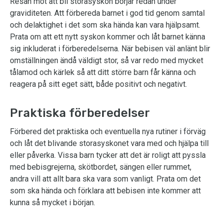
Resan mot att bli storasyskon börjar redan under
graviditeten. Att förbereda barnet i god tid genom samtal
och delaktighet i det som ska hända kan vara hjälpsamt.
Prata om att ett nytt syskon kommer och låt barnet känna
sig inkluderat i förberedelserna. När bebisen väl anlänt blir
omställningen ändå väldigt stor, så var redo med mycket
tålamod och kärlek så att ditt större barn får känna och
reagera på sitt eget sätt, både positivt och negativt.
Praktiska förberedelser
Förbered det praktiska och eventuella nya rutiner i förväg
och låt det blivande storasyskonet vara med och hjälpa till
eller påverka. Vissa barn tycker att det är roligt att pyssla
med bebisgrejerna, skötbordet, sängen eller rummet,
andra vill att allt bara ska vara som vanligt. Prata om det
som ska hända och förklara att bebisen inte kommer att
kunna så mycket i början.