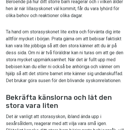
Beroende på hur ditt större barn reagerar och i vilken ålder
hen är när lillasyskonet väl kommit, får du vara lyhörd för
olika behov och reaktioner olika dagar.
Ta hand om storasyskonet lite extra och förvänta dig inte
alltför mycket i början. Prata gärna om att bebisar faktiskt
kan vara lite jobbiga så att den stora känner att du är på
dess sida. Om ni är två föräldrar kan ni turas om att ge den
stora mycket uppmärksamhet. När det är fullt upp med
bebisen kan du eller ni också be anhöriga och vänner om
hjälp så att det större barnet inte känner sig undanskuffad.
Det brukar göra susen för den blivande syskonrelationen.
Bekräfta känslorna och låt den
stora vara liten
Det är vanligt att storasyskon, ibland ända upp i
sexårsåldern, reagerar med att vilja vara små igen.