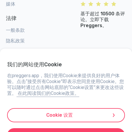
媒体
基于超过 10500 条评
法律
论。立即下载
Preggers。
一般条款
隐私政策
Cookie 设置
我们的网站使用Cookie
在preggers.app，我们使用Cookie来提供良好的用户体
验。点击“接受所有Cookie”即表示您同意使用Cookie。您
Preggers，由总部位于瑞典的应用程序工作室Stroller AB于2017年创建，旨
可以随时通过点击网站底部的“Cookie设置”来更改这些设
在简化全球准父母和新父母的育儿生活。通过一个多元化的团队和与专家的合
置。
在此阅读我们的Cookie政策。
作，他们开发了易于使用的应用程序，已有超过两百万人使用。Preggers提
供独特的3D体验，为每个孕期阶段提供量身定制的更新、建议和工具。它还
通过关于新生儿护理的实用建议支持新父母。Preggers倡导包容性，支持不
同的家庭结构。Preggers在203个国家/地区拥有数百万次下载，并在180个
市场中排名靠前，是一个值得信赖的资源。Stroller AB致力于创新并扩展其产
Cookie 设置
品，以满足父母不断变化的需求。
Preggers是Stroller AB的注册商标，Kivra：559106-0909，106 31 斯德哥尔
摩，瑞典。