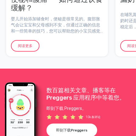
缓解？
在哺乳
婴儿开始添加辅食时，便秘是很常见的。腹部胀
奶时还
气会让宝宝和父母感到不安，但通过正确的信息
稳定后
和一些简单的技巧，您可以帮助您的小宝贝感觉
更好。
阅读更多
阅读
数百篇相关文章、播客等在
Preggers 应用程序中等着您。
即刻下载 Preggers。
10k 条评论
即刻下载Preggers