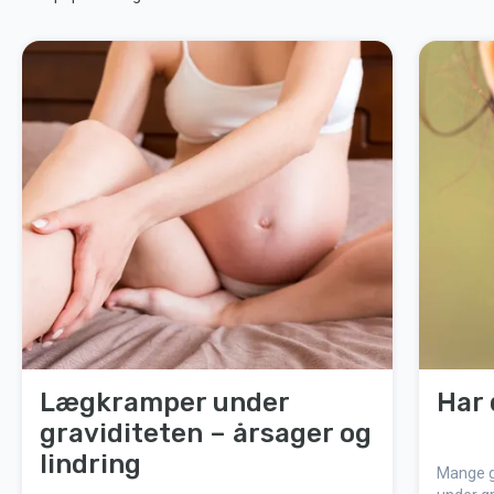
Lægkramper under
Har 
graviditeten – årsager og
lindring
Mange g