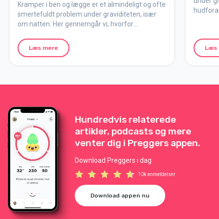
under gr
Kramper i ben og lægge er et almindeligt og ofte
hudforan
smertefuldt problem under graviditeten, især
hyperpig
om natten. Her gennemgår vi, hvorfor
ufarlige
lægkramper opstår, og hvordan du kan lindre
læse, hv
dem.
Læs mere
Læs
for at r
forsvind
Hundredvis relaterede
artikler, podcasts og mere
venter dig i Preggers appen.
Download Preggers i dag
10k anmeldelser
Download appen nu