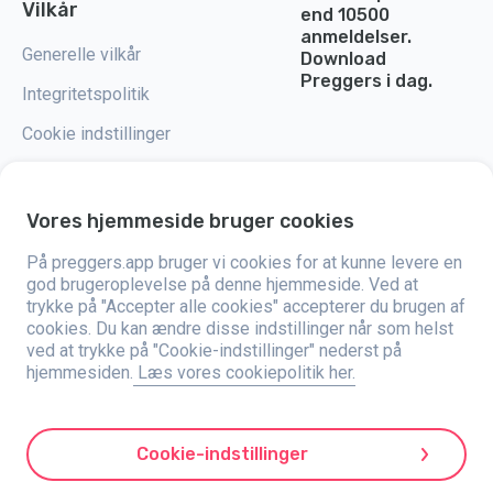
Vilkår
end 10500
anmeldelser.
Generelle vilkår
Download
Preggers i dag.
Integritetspolitik
Cookie indstillinger
Vores hjemmeside bruger cookies
Preggers er en app, der blev skabt af det svenske firma Stroller AB i 2017.
På preggers.app bruger vi cookies for at kunne levere en
Målet med appen er at gøre forældreskabet lettere for både kommende og
god brugeroplevelse på denne hjemmeside. Ved at
nybagte forældre verden over. Med hjælp fra et alsidigt team og
trykke på "Accepter alle cookies" accepterer du brugen af
samarbejde med eksperter har de udviklet brugervenlige apps, der
allerede er blevet brugt af over to millioner mennesker. Preggers tilbyder
cookies. Du kan ændre disse indstillinger når som helst
en unik 3D-oplevelse, der giver opdateringer, tips og værktøjer tilpasset
ved at trykke på "Cookie-indstillinger" nederst på
hver fase af graviditeten. Appen hjælper også nybagte forældre med
hjemmesiden.
Læs vores cookiepolitik her.
praktiske råd om pleje af nyfødte. Preggers værdsætter mangfoldighed og
inklusion og støtter forskellige former for familier. Appen er blevet
downloadet millioner af gange i 203 lande og har høje vurderinger samt
stor popularitet på 180 markeder. Preggers er en pålidelig ressource for
forældre. Stroller AB er dedikeret til innovation og til at udvide deres tilbud
Cookie-indstillinger
for at imødekomme forældres skiftende behov.
Preggers er et registreret varemærke for Stroller AB, med adresse Kivra: