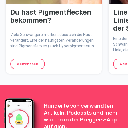
Du hast Pigmentflecken
Line
bekommen?
Lini
der
Viele Schwangere merken, dass sich die Haut
Eine der
verändert. Eine der häufigsten Veränderungen
Schwang
sind Pigmentflecken (auch Hyperpigmentierung
Linie, 
oder Melasma genannt). Sie sind komplett
verläuft
harmlos, können aber nervig sein. Hier erfährst
ist eine
du, warum sie entstehen, was du dagegen tun
Weiterlesen
Weit
während
kannst und wann sie meistens wieder
verschwinden.
Hunderte von verwandten
Artikeln, Podcasts und mehr
warten in der Preggers-App
auf dich.