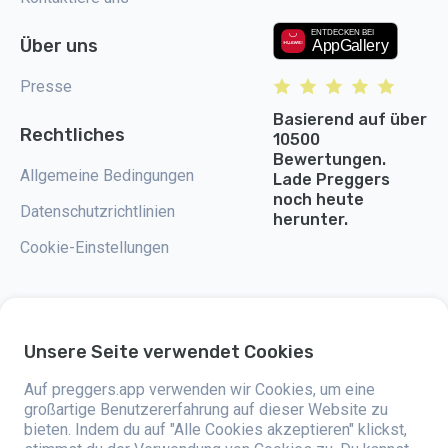
Über uns
Presse
Basierend auf über
Rechtliches
10500
Bewertungen.
Allgemeine Bedingungen
Lade Preggers
noch heute
Datenschutzrichtlinien
herunter.
Cookie-Einstellungen
Unsere Seite verwendet Cookies
Preggers ist eine App, die 2017 von der schwedischen Firma Stroller AB
entwickelt wurde. Die App hat das Ziel, das Elternsein für werdende und
Auf preggers.app verwenden wir Cookies, um eine
frischgebackene Eltern weltweit einfacher zu machen. Mit einem
vielseitigen Team und der Unterstützung von Experten haben sie
großartige Benutzererfahrung auf dieser Website zu
benutzerfreundliche Apps entwickelt, die bereits von über zwei Millionen
bieten. Indem du auf "Alle Cookies akzeptieren" klickst,
Menschen genutzt werden. Preggers bietet eine einzigartige 3D-