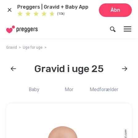
Preggers | Gravid + Baby App
Åbn
(10k)
Gravid
Uge for uge
Gravid i uge 25
Baby
Mor
Medforælder