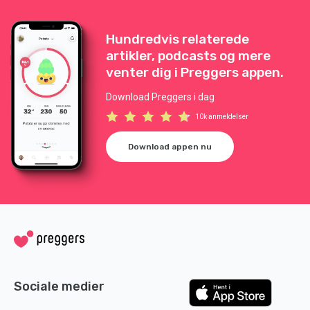
Hundredvis relaterede
artikler, podcasts og mere
venter dig i Preggers appen.
Download Preggers i dag
10k anmeldelser
Download appen nu
Sociale medier