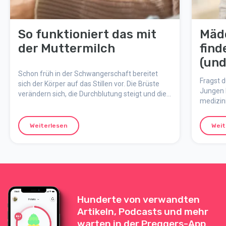
So funktioniert das mit
Mäd
der Muttermilch
find
(und
Schon früh in der Schwangerschaft bereitet
sag
Fragst d
sich der Körper auf das Stillen vor. Die Brüste
Jungen 
verändern sich, die Durchblutung steigt und die
medizin
Milchgänge entwickeln sich. Hier erfährst du,
– und w
wie Muttermilch entsteht, was Kolostrum ist und
halten.
wie das Stillen an die Bedürfnisse des Babys
Weiterlesen
Weit
angepasst wird.
Hunderte von verwandten
Artikeln, Podcasts und mehr
warten in der Preggers-App