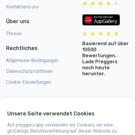
Kontaktiere uns
Über uns
Presse
Basierend auf über
Rechtliches
10500
Bewertungen.
Allgemeine Bedingungen
Lade Preggers
noch heute
Datenschutzrichtlinien
herunter.
Cookie-Einstellungen
Unsere Seite verwendet Cookies
Preggers ist eine App, die 2017 von der schwedischen Firma Stroller AB
entwickelt wurde. Die App hat das Ziel, das Elternsein für werdende und
Auf preggers.app verwenden wir Cookies, um eine
frischgebackene Eltern weltweit einfacher zu machen. Mit einem
vielseitigen Team und der Unterstützung von Experten haben sie
großartige Benutzererfahrung auf dieser Website zu
benutzerfreundliche Apps entwickelt, die bereits von über zwei Millionen