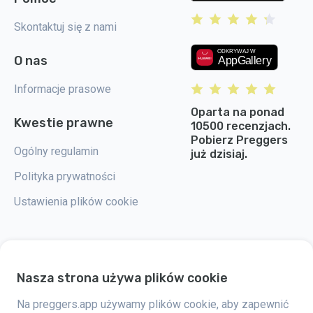
Skontaktuj się z nami
O nas
Informacje prasowe
Oparta na ponad
Kwestie prawne
10500 recenzjach.
Pobierz Preggers
Ogólny regulamin
już dzisiaj.
Polityka prywatności
Ustawienia plików cookie
Nasza strona używa plików cookie
Preggers to aplikacja stworzona przez szwedzką firmę Stroller AB w 2017
roku. Celem aplikacji jest ułatwienie rodzicielstwa przyszłym i świeżo
upieczonym rodzicom na całym świecie. Dzięki wszechstronnemu
Na preggers.app używamy plików cookie, aby zapewnić
zespołowi i współpracy z ekspertami, firma opracowała przyjazne dla