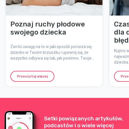
Poznaj ruchy płodowe
Cza
swojego dziecka
dla 
błęd
Zwróć uwagę na to w jaki sposób porusza się
unik
Kupno w
dziecko w Twoim brzuszku i upewnij się, że
najważn
wszystko odbywa się tak, jak powinno. Twoje
dziecka.
dziecko powinno wykazywać aktywność aż do
funkcja
samego porodu.
dżungli
Przeczytaj więcej
Prze
listę na
uniknąć.
Setki powiązanych artykułów,
podcastów i o wiele więcej