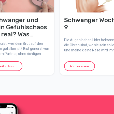
hwanger und
Schwanger Woc
in Gefühlschaos
9
t real? Was
hinter steckt &
Die Augen haben Lider bekom
ulst, weil dein Brot auf den
die Ohren sind, wo sie sein soll
s hilft
 gefallen ist? Bist genervt von
und meine kleine Nase wird i
m Partner, ohne richtigen
deutlicher.
? Oder plötzlich traurig ohne
rung? Willkommen im Club. In
eiterlesen
Weiterlesen
Schwangerschaft spielen die
ne verrückt. Hier erfährst du,
m und was du tun kannst.