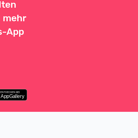
dten
d mehr
rs-App