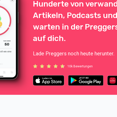
Hunderte von verwan
Artikeln, Podcasts un
warten in der Pregge
auf dich.
Lade Preggers noch heute herunter.
10k Bewertungen