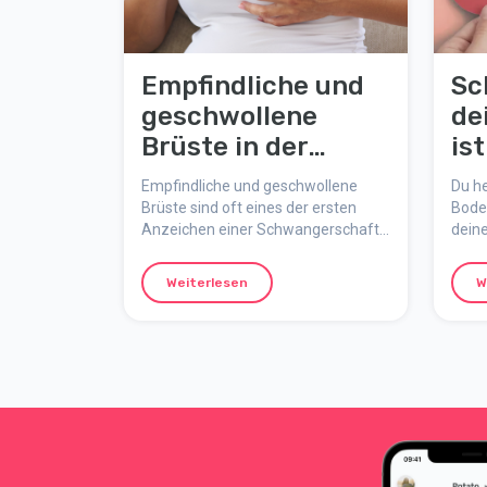
Empfindliche und
Sc
geschwollene
de
Brüste in der
is
Schwangerschaft
da
Empfindliche und geschwollene
Du he
wa
Brüste sind oft eines der ersten
Boden
Anzeichen einer Schwangerschaft.
deine
Die Brüste wachsen während der
Grund
gesamten Schwangerschaft, und
Erklä
Weiterlesen
W
du wirst wahrscheinlich mindestens
der 
eine BH-Größe größer. Wenn du
Hormo
stillen möchtest, brauchst du
waru
vielleicht sogar eine größere Größe.