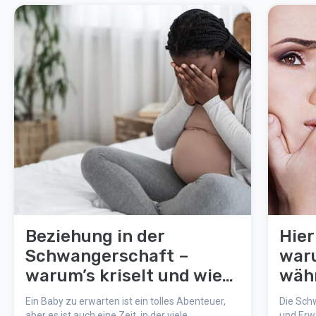
Beziehung in der
Hier
Schwangerschaft –
waru
warum’s kriselt und wie
wäh
ihr wieder zueinander
Schw
Ein Baby zu erwarten ist ein tolles Abenteuer,
Die Schw
findet
kann
aber es ist auch eine Zeit, in der viele
und Erw