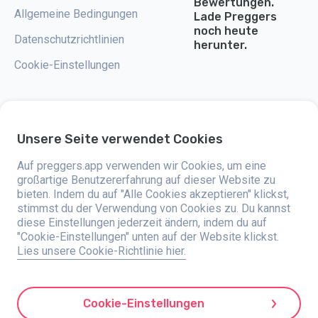
Bewertungen.
Allgemeine Bedingungen
Lade Preggers
noch heute
Datenschutzrichtlinien
herunter.
Cookie-Einstellungen
Unsere Seite verwendet Cookies
Preggers ist eine App, die 2017 von der schwedischen Firma Stroller AB
entwickelt wurde. Die App hat das Ziel, das Elternsein für werdende und
Auf preggers.app verwenden wir Cookies, um eine
frischgebackene Eltern weltweit einfacher zu machen. Mit einem
vielseitigen Team und der Unterstützung von Experten haben sie
großartige Benutzererfahrung auf dieser Website zu
benutzerfreundliche Apps entwickelt, die bereits von über zwei Millionen
bieten. Indem du auf "Alle Cookies akzeptieren" klickst,
Menschen genutzt werden. Preggers bietet eine einzigartige 3D-
stimmst du der Verwendung von Cookies zu. Du kannst
Erfahrung, bei der du Updates, Tipps und Tools bekommst, die auf jede
Phase der Schwangerschaft zugeschnitten sind. Die App hilft auch
diese Einstellungen jederzeit ändern, indem du auf
frischgebackenen Eltern mit praktischen Ratschlägen zur Pflege von
"Cookie-Einstellungen" unten auf der Website klickst.
Neugeborenen. Preggers legt großen Wert auf Vielfalt und Inklusion und
Lies unsere Cookie-Richtlinie hier.
unterstützt verschiedene Familienmodelle. Die App wurde Millionenmal in
203 Ländern heruntergeladen und hat hohe Bewertungen und eine große
Beliebtheit auf 180 Märkten. Preggers ist eine verlässliche Ressource für
Eltern. Stroller AB ist bestrebt, innovativ zu sein und seine Angebote
auszubauen, um den sich verändernden Bedürfnissen von Eltern gerecht
Cookie-Einstellungen
zu werden.