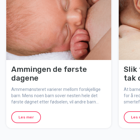
Ammingen de første
Slik
dagene
tak 
Ammemønsteret varierer mellom forskjellige
At barne
barn. Mens noen barn sover nesten hele det
for å re
første døgnet etter fødselen, vil andre barn
smertefu
spise ofte. Selv om det kan være vanskelig å
melkeme
prioritere seg selv, sørg for å sove når du har
barnet.
Les mer
Les 
mulighet og få i deg ordentlig med mat og
drikke.