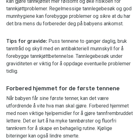
kan gjøre tannkjøttet mer følsomt og øke risikoen for
tannkjøttproblemer. Regelmessige tannlegebesøk og god
munnhygiene kan forebygge problemer og sikre at du har
det bra mens du forbereder deg på babyens ankomst.
Tips for gravide:
Puss tennene to ganger daglig, bruk
tanntråd og skyll med en antibakteriell munnskyll for å
forebygge tannkjøttbetennelse. Tannlegebesøk under
graviditeten er viktig for å oppdage eventuelle problemer
tidlig.
Forbered hjemmet for de første tennene
Når babyen får sine første tenner, kan det være
utfordrende å vite hva man skal gjøre. Forbered hjemmet
med noen viktige hjelpemidler for å gjøre tannfrembruddet
lettere. Det er lurt å ha myke tannbørster og fluorfri
tannkrem for å skape en behagelig rutine. Kjølige
biteringer kan også lindre smerte.