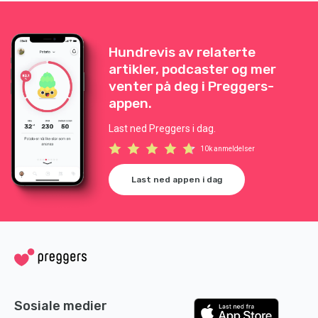
Hundrevis av relaterte
artikler, podcaster og mer
venter på deg i Preggers-
appen.
Last ned Preggers i dag.
10k anmeldelser
Last ned appen i dag
Sosiale medier