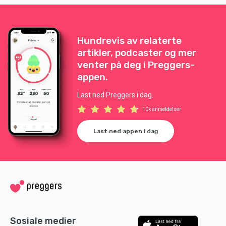
Hundrevis av relaterte
artikler, podcaster og mer
venter på deg i Preggers-
appen.
Last ned Preggers i dag.
10k anmeldelser
Last ned appen i dag
Sosiale medier