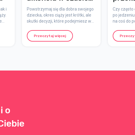
ciąży
ustab
ak i
Powstrzymaj się dla dobra swojego
Czy często
pozio
ąży.
dziecka, okres ciąży jest krótki, ale
po jedzeniu
e
skutki decyzji, które podejmiesz w
na coś do p
krwi w
czasie ciąży będą długoterminowe.
sama. W cza
poziomy ener
Przeczytaj więcej
Przeczyt
całkowicie 
reaguje na 
i o
Ciebie