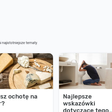
 najistotniejsze tematy.
sz ochotę na
Najlepsze
r?
wskazówki
dotyczące tego,