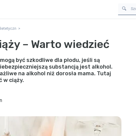
dietetyczn
ąży – Warto wiedzieć
ogą być szkodliwe dla płodu, jeśli są
bezpieczniejszą substancją jest alkohol.
rażliwe na alkohol niż dorosła mama. Tutaj
ć w ciąży.
n