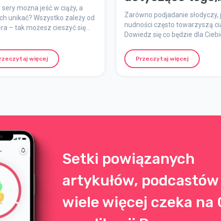
 sery można jeść w ciąży, a
jak uniknąć
Zarówno podjadanie słodyczy, j
ych unikać? Wszystko zależy od
wymiotów –
nudności często towarzyszą ci
ra – tak możesz cieszyć się
Dowiedz się co będzie dla Ciebi
Sprytne
m bez obaw.
odpowiednie, jeśli chodzi o
podjadanie
przekąski.
rzeczytaj więcej
Przeczytaj więcej
Setki powiązanych
artykułów, podcastów 
wiele więcej czeka na 