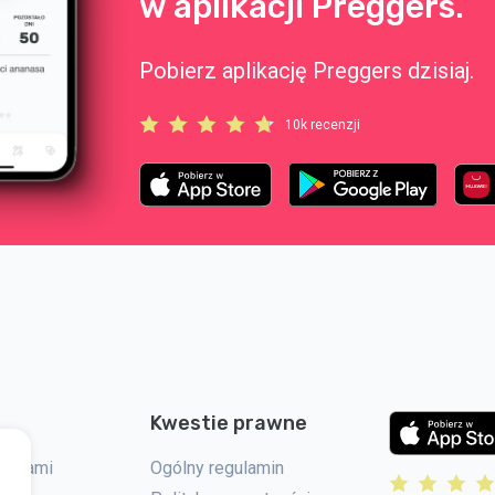
w aplikacji Preggers.
Pobierz aplikację Preggers dzisiaj.
10k recenzji
Kwestie prawne
 z nami
Ogólny regulamin