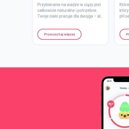
Przybieranie na wadze w ciąży jest
Które
całkowicie naturalne i potrzebne.
któr
Twoje ciało pracuje dla dwojga – ale
pH se
to nie oznacza, że musisz „jeść za
sere
dwoje”. Najważniejsze jest
znalezienie balansu, który będzie
Przeczytaj więcej
P
odpowiedni dla Ciebie – bez stresu i
poczucia winy.