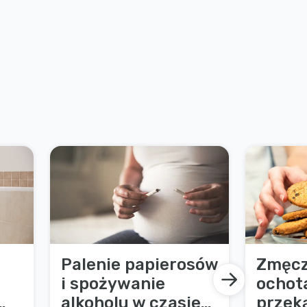
Palenie papierosów
Zmęcze
i spożywanie
ochot
alkoholu w czasie
przek