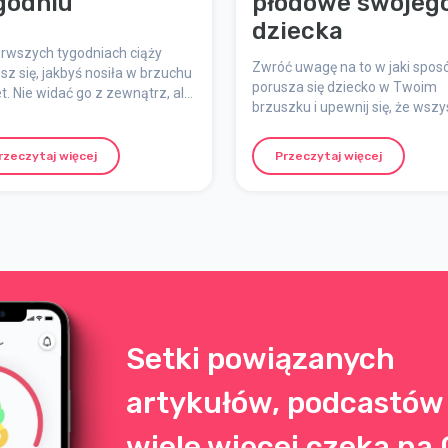
godniu
płodowe swojeg
dziecka
erwszych tygodniach ciąży
Zwróć uwagę na to w jaki spos
sz się, jakbyś nosiła w brzuchu
porusza się dziecko w Twoim
t. Nie widać go z zewnątrz, ale
brzuszku i upewnij się, że wszy
im ciele dzieje się mnóstwo
odbywa się tak, jak powinno. T
zy. Jakie są wczesne objawy
dziecko powinno wykazywać
? Jak wykonać test ciążowy? I
rzeczytaj więcej
Przeczytaj więcej
aktywność aż do samego poro
ieje się z dzieckiem tydzień po
dniu?
Setki powiązanych
artykułów, podcastów 
wiele więcej czeka na 