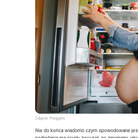
Zdjęcie:
Preggers
Nie do końca wiadomo czym spowodowane jest t
podjadania ma ścisły związek ze zmianami, jak