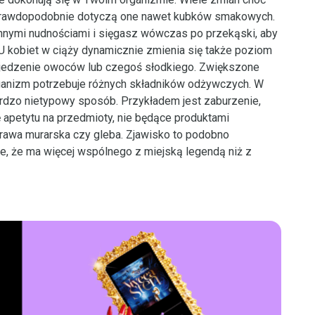
prawdopodobnie dotyczą one nawet kubków smakowych.
nnymi nudnościami i sięgasz wówczas po przekąski, aby
U kobiet w ciąży dynamicznie zmienia się także poziom
 zjedzenie owoców lub czegoś słodkiego. Zwiększone
rganizm potrzebuje różnych składników odżywczych. W
rdzo nietypowy sposób. Przykładem jest zaburzenie,
ę apetytu na przedmioty, nie będące produktami
prawa murarska czy gleba. Zjawisko to podobno
we, że ma więcej wspólnego z miejską legendą niż z