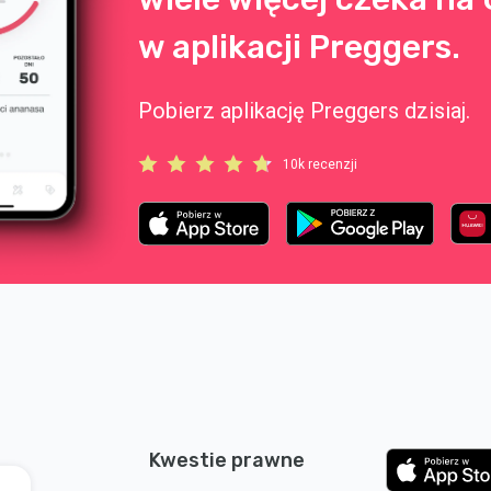
w aplikacji Preggers.
Pobierz aplikację Preggers dzisiaj.
10k recenzji
Kwestie prawne