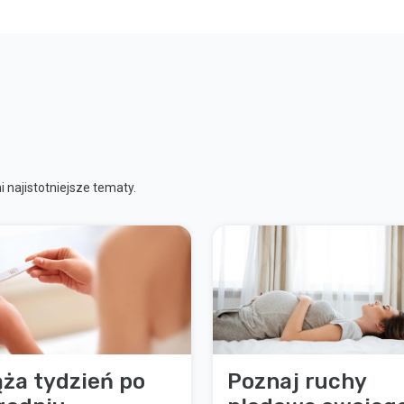
 najistotniejsze tematy.
ąża tydzień po
Poznaj ruchy