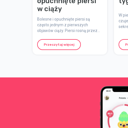
opuchnięte piersi
ty
w ciąży
W pi
Bolesne i opuchnięte piersi są
czuje
często jednym z pierwszych
sekre
objawów ciąży. Piersi rosną przez
w two
całą ciążę, a rozmiar stanika może
rzec
wzrosnąć co najmniej o jeden. Jeśli
ciąży
Przeczytaj więcej
P
planujesz karmienie piersią, być
co dz
może będziesz potrzebować
tygo
jeszcze większego rozmiaru.