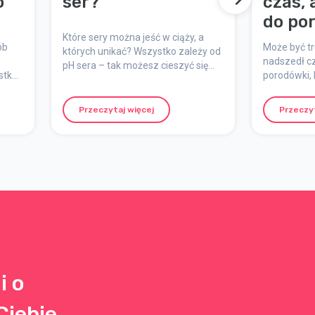
o
ser?
czas, 
do po
Które sery można jeść w ciąży, a
ób
Może być tr
których unikać? Wszystko zależy od
nadszedł cz
pH sera – tak możesz cieszyć się
stko
porodówki, 
serem bez obaw.
woje
Zawsze mo
porodówki p
Przeczytaj więcej
Przeczyt
du.
rozpoczną s
i o
Ciebie