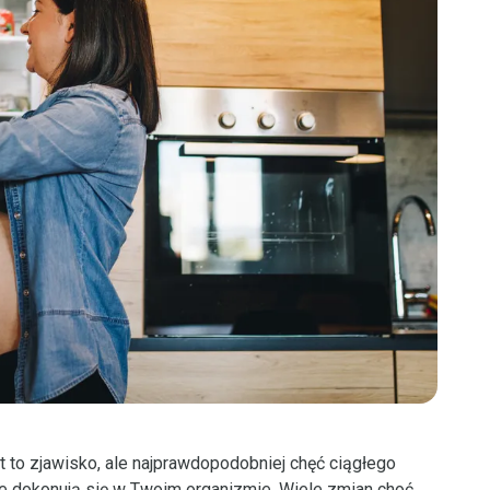
o zjawisko, ale najprawdopodobniej chęć ciągłego
ie dokonują się w Twoim organizmie. Wiele zmian choć