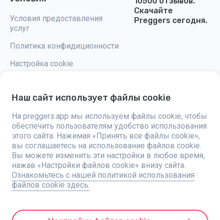
10500 отзывов.
Скачайте
Условия предоставления
Preggers сегодня.
услуг
Политика конфидиционности
Настройка cookie
Наш сайт использует файлы cookie
На preggers.app мы используем файлы cookie, чтобы
Preggers — это приложение, разработанное шведской компанией
обеспечить пользователям удобство использования
Stroller AB в 2017 году, направленное на упрощение родительства для
будущих и новоиспеченных родителей по всему миру. Благодаря
этого сайта. Нажимая «Принять все файлы cookie»,
разнообразной команде и сотрудничеству с экспертами, были
вы соглашаетесь на использование файлов cookie.
разработаны удобные в использовании приложения, которыми
Вы можете изменить эти настройки в любое время,
пользуются более двух миллионов человек. Preggers предлагает
уникальный 3D-опыт, предоставляя персонализированные
нажав «Настройки файлов cookie» внизу сайта.
обновления, советы и инструменты для каждого этапа беременности.
Ознакомьтесь с нашей политикой использования
Приложение также поддерживает новоиспеченных родителей
файлов cookie здесь.
практическими советами по уходу за новорожденными.
Придерживаясь инклюзивности, Preggers поддерживает различные
типы семей. С миллионами скачиваний в 203 странах и лучшими
рейтингами на 180 рынках, Preggers является надежным ресурсом.
Компания Stroller AB стремится к инновациям и расширяет свои