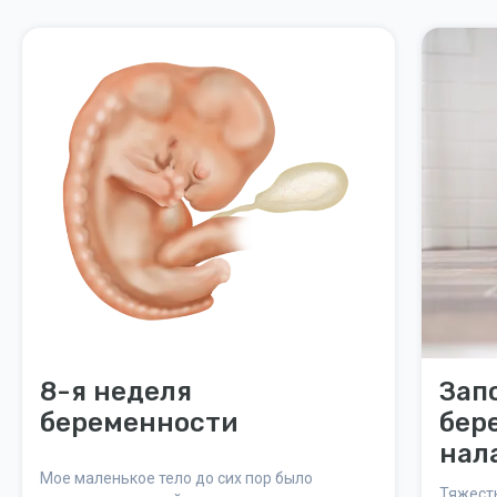
8-я неделя
Зап
беременности
бер
нал
Мое маленькое тело до сих пор было
киш
Тяжест