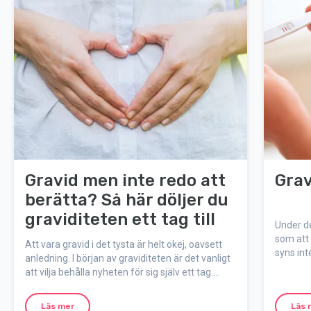
Gravid men inte redo att
Grav
berätta? Så här döljer du
graviditeten ett tag till
Under de
som att
Att vara gravid i det tysta är helt okej, oavsett
syns int
anledning. I början av graviditeten är det vanligt
aktivite
att vilja behålla nyheten för sig själv ett tag.
Hur utfö
Kanske väntar du på ett ultraljud, kanske vill du
händer 
känna dig mer säker innan du berättar eller så är
Läs mer
Läs 