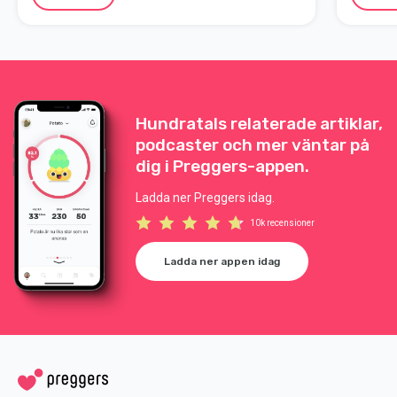
det bara inte rätt tid än. Här är smarta tips för
dig som vill dölja graviditeten ett litet tag till.
Hundratals relaterade artiklar,
podcaster och mer väntar på
dig i Preggers-appen.
Ladda ner Preggers idag.
10k recensioner
Ladda ner appen idag