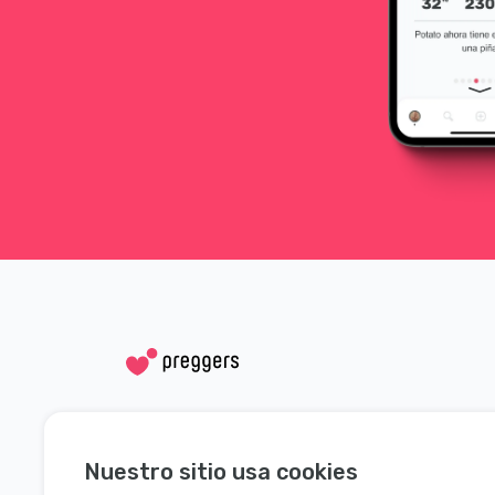
Redes sociales
Ayuda
Nuestro sitio usa cookies
Instagram
Contacta con 