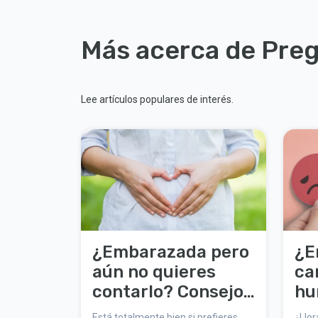
Más acerca de Pre
Lee artículos populares de interés.
¿Embarazada pero
¿E
aún no quieres
ca
contarlo? Consejos
hu
para mantenerlo
ti
Está totalmente bien si prefieres
¿Llor