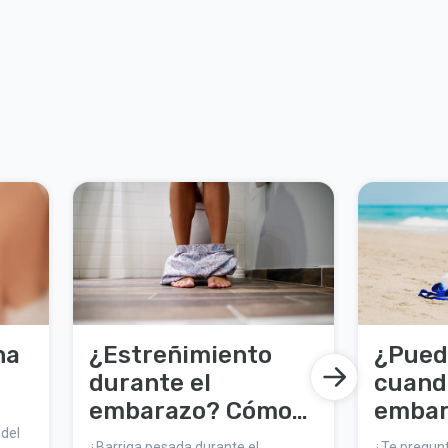
na
¿Estreñimiento
¿Pued
durante el
cuand
embarazo? Cómo
embar
del
poner tu intestino
¿Barriga pesada durante el
¿Te pregunt