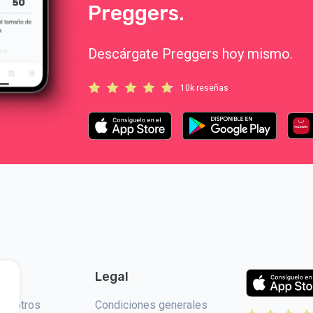
Preggers.
Descárgate Preggers hoy mismo.
10k reseñas
Legal
nosotros
Condiciones generales