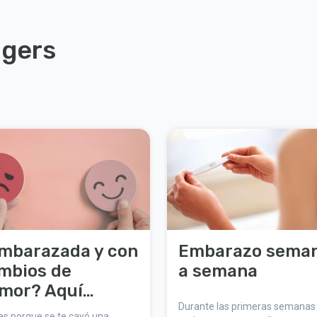
ggers
mbarazada y con
Embarazo sema
mbios de
a semana
mor? Aquí
enes por qué
Durante las primeras semanas 
as porque se te cayó una