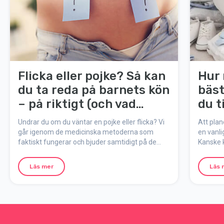
Flicka eller pojke? Så kan
Hur
du ta reda på barnets kön
bäst
– på riktigt (och vad
du t
myterna säger!)
Undrar du om du väntar en pojke eller flicka? Vi
Att plan
går igenom de medicinska metoderna som
en vanl
faktiskt fungerar och bjuder samtidigt på de
Kanske 
mest populära myterna kring könsgissning
det som 
under graviditeten.
förlossn
Läs mer
Läs 
ladda. D
står red
perfekt