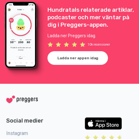
Hundratals relaterade artiklar,
podcaster och mer väntar på
dig i Preggers-appen.
Ladda ner Preggers idag.
10k recensioner
Ladda ner appen idag
Social medier
Instagram