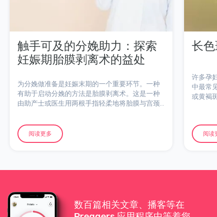
触手可及的分娩助力：探索
长色
妊娠期胎膜剥离术的益处
许多孕
为分娩做准备是妊娠末期的一个重要环节。一种
中最常
有助于启动分娩的方法是胎膜剥离术。这是一种
或黄褐
由助产士或医生用两根手指轻柔地将胎膜与宫颈
人感到
分离并进行环形运动的操作。其目的是刺激前列
因、如
腺素这种激素的产生，前列腺素可以软化宫颈并
引发分娩。
阅读更多
阅读
数百篇相关文章、播客等在
Preggers 应用程序中等着您。