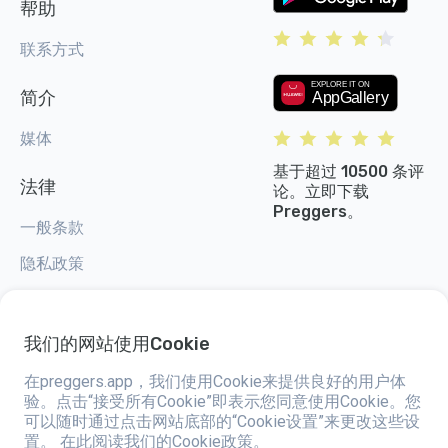
帮助
联系方式
简介
媒体
基于超过 10500 条评
法律
论。立即下载
Preggers。
一般条款
隐私政策
Cookie 设置
我们的网站使用Cookie
在preggers.app，我们使用Cookie来提供良好的用户体
验。点击“接受所有Cookie”即表示您同意使用Cookie。您
Preggers，由总部位于瑞典的应用程序工作室Stroller AB于2017年创建，旨
可以随时通过点击网站底部的“Cookie设置”来更改这些设
在简化全球准父母和新父母的育儿生活。通过一个多元化的团队和与专家的合
置。
在此阅读我们的Cookie政策。
作，他们开发了易于使用的应用程序，已有超过两百万人使用。Preggers提