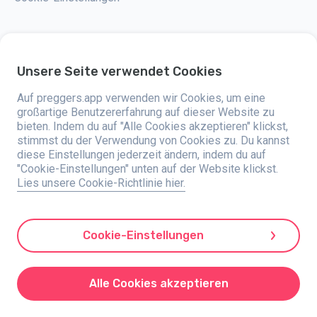
Unsere Seite verwendet Cookies
Preggers ist eine App, die 2017 von der schwedischen Firma Stroller AB
entwickelt wurde. Die App hat das Ziel, das Elternsein für werdende und
Auf preggers.app verwenden wir Cookies, um eine
frischgebackene Eltern weltweit einfacher zu machen. Mit einem
vielseitigen Team und der Unterstützung von Experten haben sie
großartige Benutzererfahrung auf dieser Website zu
benutzerfreundliche Apps entwickelt, die bereits von über zwei Millionen
bieten. Indem du auf "Alle Cookies akzeptieren" klickst,
Menschen genutzt werden. Preggers bietet eine einzigartige 3D-
stimmst du der Verwendung von Cookies zu. Du kannst
Erfahrung, bei der du Updates, Tipps und Tools bekommst, die auf jede
Phase der Schwangerschaft zugeschnitten sind. Die App hilft auch
diese Einstellungen jederzeit ändern, indem du auf
frischgebackenen Eltern mit praktischen Ratschlägen zur Pflege von
"Cookie-Einstellungen" unten auf der Website klickst.
Neugeborenen. Preggers legt großen Wert auf Vielfalt und Inklusion und
Lies unsere Cookie-Richtlinie hier.
unterstützt verschiedene Familienmodelle. Die App wurde Millionenmal in
203 Ländern heruntergeladen und hat hohe Bewertungen und eine große
Beliebtheit auf 180 Märkten. Preggers ist eine verlässliche Ressource für
Eltern. Stroller AB ist bestrebt, innovativ zu sein und seine Angebote
auszubauen, um den sich verändernden Bedürfnissen von Eltern gerecht
Cookie-Einstellungen
zu werden.
Preggers ist eine eingetragene Marke von Stroller AB, mit der Adresse
Kivra: 559106-0909, 106 31 Stockholm, Schweden.
Alle Cookies akzeptieren
© 2017-2025 Stroller AB.