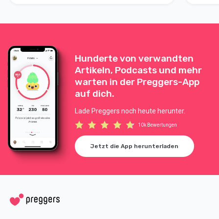
zu acht
in der S
du Prob
Hunderte von verwandten
Artikeln, Podcasts und mehr
warten in der Preggers-App
auf dich.
Lade Preggers noch heute herunter.
10k Bewertungen
Jetzt die App herunterladen