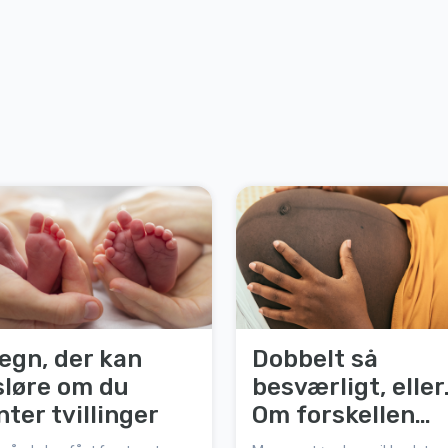
tegn, der kan
Dobbelt så
sløre om du
besværligt, elle
nter tvillinger
Om forskellen
mellem at vente