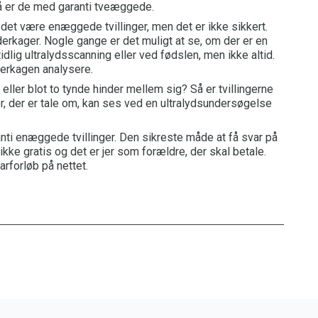
Så er de med garanti tveæggede.
et være enæggede tvillinger, men det er ikke sikkert.
rkager. Nogle gange er det muligt at se, om der er en
dlig ultralydsscanning eller ved fødslen, men ikke altid.
derkagen analysere.
eller blot to tynde hinder mellem sig? Så er tvillingerne
 der er tale om, kan ses ved en ultralydsundersøgelse
ti enæggede tvillinger. Den sikreste måde at få svar på
ikke gratis og det er jer som forældre, der skal betale.
rforløb på nettet.