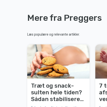
Mere fra Preggers
Læs populære og relevante artikler.
Træt og snack-
7 
sulten hele tiden?
af
Sådan stabiliserer
ve
du dit blodsukker