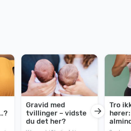
Gravid med
Tro ik
r…?
tvillinger – vidste
hører:
du det her?
almin
om at