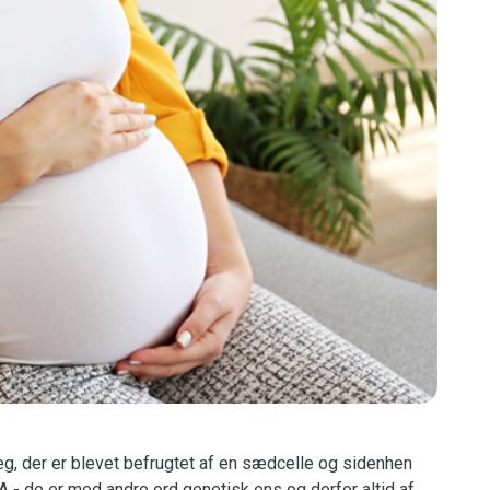
, der er blevet befrugtet af en sædcelle og sidenhen
 - de er med andre ord genetisk ens og derfor altid af