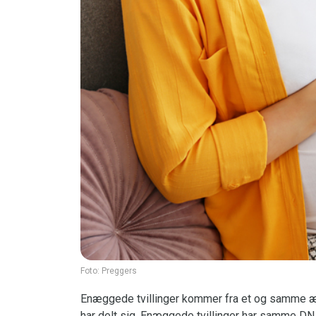
Foto:
Preggers
Enæggede tvillinger kommer fra et og samme æg
har delt sig. Enæggede tvillinger har samme DNA