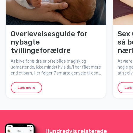
Overlevelsesguide for
Sex 
nybagte
så b
tvillingeforældre
nær
At blive forældre er ofte både magisk og
At være
udmattende, ikke mindst hvis du/I har fået mere
nogle ga
end et barn. Her følger 7 smarte genveje til den
at sexliv
første tid med tvillinger - prøv dem og ja, så kan I
og konkr
jo altid takke os sidenhen!
intimite
Læs mere
Læs
Hundredvis relaterede