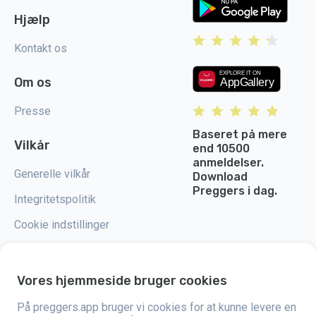
Hjælp
Kontakt os
Om os
Presse
Baseret på mere
Vilkår
end 10500
anmeldelser.
Generelle vilkår
Download
Preggers i dag.
Integritetspolitik
Cookie indstillinger
Vores hjemmeside bruger cookies
Preggers er en app, der blev skabt af det svenske firma Stroller AB i 2017.
På preggers.app bruger vi cookies for at kunne levere en
Målet med appen er at gøre forældreskabet lettere for både kommende og