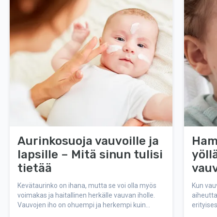
Aurinkosuoja vauvoille ja
Ham
lapsille – Mitä sinun tulisi
yöll
tietää
vau
par
Kevätaurinko on ihana, mutta se voi olla myös
Kun vau
voimakas ja haitallinen herkälle vauvan iholle.
aiheutt
Vauvojen iho on ohuempi ja herkempi kuin
erityises
aikuisten, mikä tekee heistä erityisen alttiita
voimakk