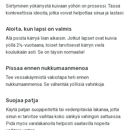
Siirtyminen yökärrystä kuivaan yöhön on prosessi. Tässä
konkreettisia ideoita, jotka voivat helpottaa sinua ja lastasi:
Aloita, kun lapsi on valmis
Älä poista kärryä liian aikaisin. Jotkut lapset ovat kuivia
yöllä 2½-vuotiaana, toiset tarvitsevat kärryn vielä
kouluikään asti. Se on täysin normaalia!
Pissaa ennen nukkumaanmenoa
Tee vessakäynnistä vakiotapa heti ennen
nukkumaanmenoa. Se vähentää yöllisiä vahinkoja.
Suojaa patja
Käytä patjan suojapeitettä tai vedenpitävää lakanaa, jotta
sinun ei tarvitse vaihtaa koko sänkyä vahingon sattuessa.
Pidä myös varalakanoita helposti saatavilla nopeita