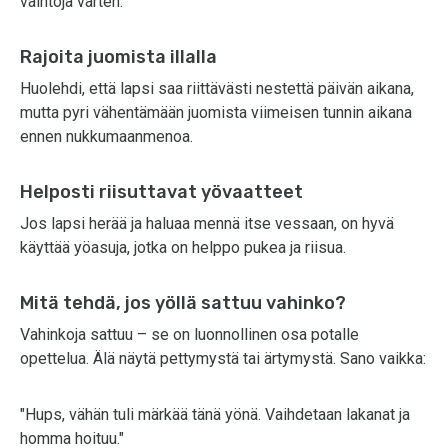
vaihtoja varten.
Rajoita juomista illalla
Huolehdi, että lapsi saa riittävästi nestettä päivän aikana,
mutta pyri vähentämään juomista viimeisen tunnin aikana
ennen nukkumaanmenoa.
Helposti riisuttavat yövaatteet
Jos lapsi herää ja haluaa mennä itse vessaan, on hyvä
käyttää yöasuja, jotka on helppo pukea ja riisua.
Mitä tehdä, jos yöllä sattuu vahinko?
Vahinkoja sattuu – se on luonnollinen osa potalle
opettelua. Älä näytä pettymystä tai ärtymystä. Sano vaikka:
"Hups, vähän tuli märkää tänä yönä. Vaihdetaan lakanat ja
homma hoituu."