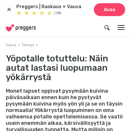
Preggers | Raskaus + Vauva
Avaa
(10k)
Vauva
Terveys
Yöpotalle totuttelu: Näin
autat lastasi luopumaan
yökärrystä
Monet lapset oppivat pysymään kuivina
päiväsaikaan ennen kuin he pystyvät
pysymään kuivina myös yön yli ja se on täysin
normaalia! Yökärrystä luopuminen on oma
vaiheensa potalle opettelemisessa. Se vaatii
usein enemmän aikaa, kärsivällisyyttä ja
turvallisuuden tunnetta. Mutta milloin on