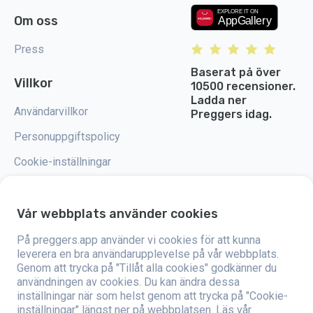
Om oss
Press
Baserat på över
Villkor
10500 recensioner.
Ladda ner
Användarvillkor
Preggers idag.
Personuppgiftspolicy
Cookie-inställningar
Vår webbplats använder cookies
På preggers.app använder vi cookies för att kunna
Preggers är en app som skapades av det svenska företaget Stroller AB år
2017. Målet med appen är att göra föräldraskapet enklare för blivande och
leverera en bra användarupplevelse på vår webbplats.
nyblivna föräldrar över hela världen. Med hjälp av ett mångsidigt team och
Genom att trycka på "Tillåt alla cookies" godkänner du
samarbeten med experter har de utvecklat användarvänliga appar som
användningen av cookies. Du kan ändra dessa
har använts av över två miljoner människor. Preggers erbjuder en unik 3D-
upplevelse där man kan få uppdateringar, tips och verktyg som är
inställningar när som helst genom att trycka på "Cookie-
anpassade för varje steg i graviditeten. Appen stöder också nyblivna
inställningar" längst ner på webbplatsen.
Läs vår
föräldrar genom att ge praktiska råd om att ta hand om nyfödda och en