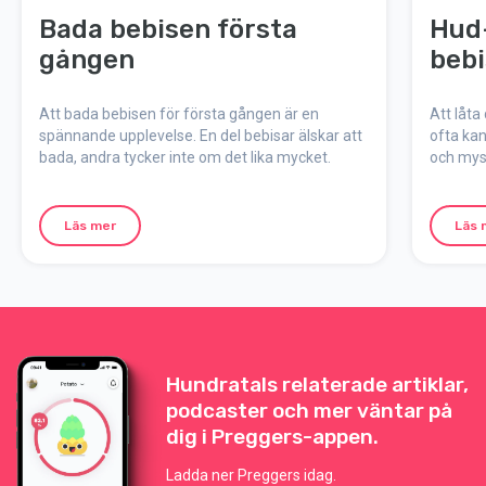
Bada bebisen första
Hud
gången
bebi
Att bada bebisen för första gången är en
Att låta
spännande upplevelse. En del bebisar älskar att
ofta kan
bada, andra tycker inte om det lika mycket.
och mysi
nära di
er relat
Läs mer
Läs 
Hundratals relaterade artiklar,
podcaster och mer väntar på
dig i Preggers-appen.
Ladda ner Preggers idag.