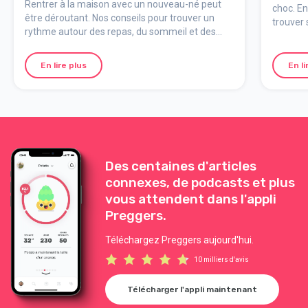
Rentrer à la maison avec un nouveau-né peut
choc. En 
être déroutant. Nos conseils pour trouver un
trouver 
rythme autour des repas, du sommeil et des
charge p
premiers jours.
vous êt
enfant.
En lire plus
En li
Des centaines d'articles
connexes, de podcasts et plus
vous attendent dans l'appli
Preggers.
Téléchargez Preggers aujourd'hui.
10 milliers d'avis
Télécharger l'appli maintenant