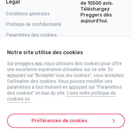
Légal
de 10500 avis.
Téléchargez
Conditions générales
Preggers dès
aujourd'hui.
Politique de confidentialité
Paramètres des cookies
Notre site utilise des cookies
Sur preggers.app, nous utilisons des cookies pour offrir
Preggers, lancé par le studio d'applications suédois Stroller AB en 2017, a
une excellente expérience utilisateur sur ce site. En
pour mission de simplifier la parentalité pour les futurs et jeunes parents
appuyant sur "Accepter tous les cookies", vous acceptez
du monde entier. Grâce à une équipe diversifiée et des partenariats avec
l'utilisation des cookies. Vous pouvez modifier ces
des experts, ils ont développé des applications intuitives utilisées par
plus de deux millions de personnes. Preggers propose une expérience 3D
paramètres à tout moment en appuyant sur "Paramètres
unique, offrant des mises à jour, des conseils et des outils personnalisés
des cookies" en bas du site.
Lisez notre politique de
à chaque étape de la grossesse. Il accompagne également les nouveaux
cookies ici.
parents avec des conseils pratiques sur les soins aux nourrissons.
Favorisant l'inclusivité, Preggers soutient différentes configurations
familiales. Avec des millions de téléchargements dans 203 pays et des
classements en tête dans 180 marchés, Preggers est une ressource de
confiance. Stroller AB est engagé dans l'innovation et l'élargissement de
Préférences de cookies
ses offres pour répondre aux besoins changeants des parents.
Preggers est une marque déposée de Stroller AB, Kivra : 559106-0909,