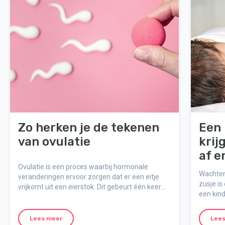
Zo herken je de tekenen
Een 
van ovulatie
krij
af e
Ovulatie is een proces waarbij hormonale
Wachten 
veranderingen ervoor zorgen dat er een eitje
zusje is
vrijkomt uit een eierstok. Dit gebeurt één keer
een kind
per menstruatiecyclus, en de ovulatie vindt 12-
grote ve
16 dagen vóór de volgende menstruatie plaats.
misschi
De exacte dag waarop je ovuleert is afhankelijk
Lees meer
Lees
grote zu