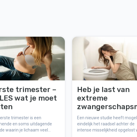
rste trimester –
Heb je last van
LES wat je moet
extreme
ten
zwangerschaps
selijkheid? Het
erste trimester is een
Een nieuwe studie heeft mogeli
mysterie kan
nende en soms uitdagende
eindelijk het raadsel achter de
de waarin je lichaam veel
intense misselijkheid opgelost
eindelijk opgelo
deringen ondergaat. Hier lees
veel zwangere vrouwen in de e