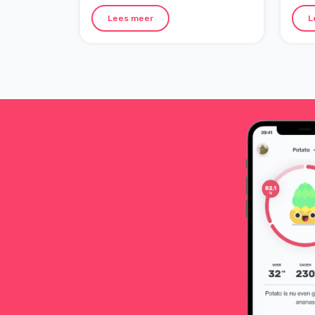
je wa
Lees meer
L
goed 
deze 