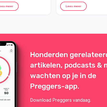
zijn!
t je kunt verwachten en hoe je
maanden last van hebben. Er bl
ees meer
Lees meer
voor jezelf kunt zorgen tijdens
een sterke link te zijn tussen
belangrijke fase.
misselijkheid en een specifiek
hormoon genaamd GDF15.
Honderden gerelateer
artikelen, podcasts &
wachten op je in de
Preggers-app.
Download Preggers vandaag.