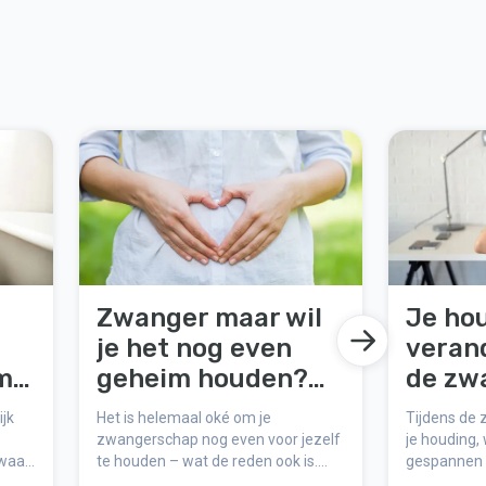
Zwanger maar wil
Je ho
je het nog even
verand
mis
geheim houden?
de zw
Slimme tips voor
zo beï
jk
Het is helemaal oké om je
Tijdens de
het eerste
je lic
zwangerschap nog even voor jezelf
je houding, 
 waar
te houden – wat de reden ook is.
gespannen 
st
trimester
erste
Misschien wacht je op de eerste
andere klac