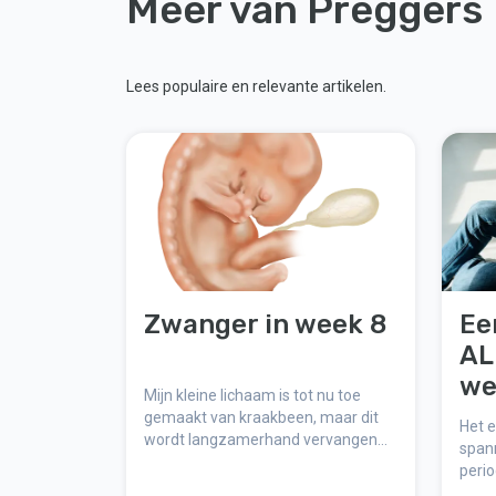
Meer van Preggers
Lees populaire en relevante artikelen.
Zwanger in week 8
Ee
AL
we
Mijn kleine lichaam is tot nu toe
gemaakt van kraakbeen, maar dit
Het e
wordt langzamerhand vervangen
span
door de vervaardiging van mijn
perio
skelet.
veran