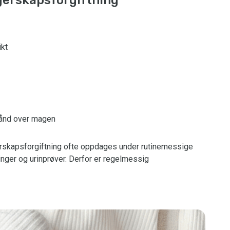
erskapsforgiftning
ikt
bånd over magen
rskapsforgiftning ofte oppdages under rutinemessige
ger og urinprøver. Derfor er regelmessig