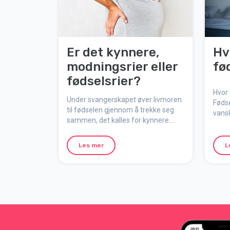
Er det kynnere,
Hv
modningsrier eller
fø
fødselsrier?
Hvor 
Under svangerskapet øver livmoren
Føds
til fødselen gjennom å trekke seg
vansk
sammen, det kalles for kynnere.
inte
Men hva er forskjellen på kynnere,
samti
modningsrier og fødselsrier?
midle
Les mer
L
smert
og h
menta