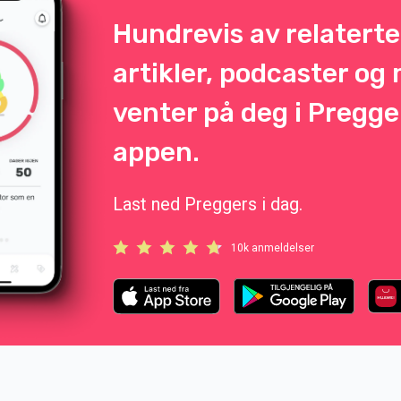
Hundrevis av relaterte
artikler, podcaster og
venter på deg i Pregge
appen.
Last ned Preggers i dag.
10k anmeldelser