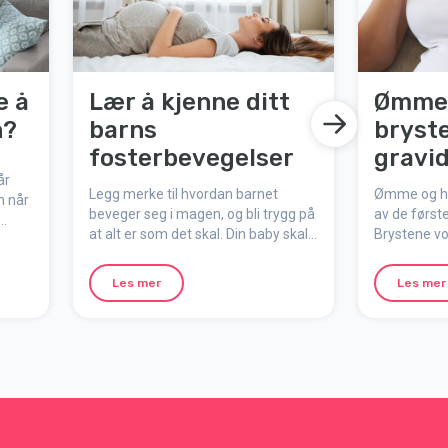
e å
Lær å kjenne ditt
Ømme 
n?
barns
bryst
fosterbevegelser
gravid
år
Legg merke til hvordan barnet
Ømme og hov
n når
beveger seg i magen, og bli trygg på
av de først
at alt er som det skal. Din baby skal
Brystene v
være aktiv hele veien frem til
graviditete
fødselen.
gå opp mins
Les mer
Les mer
du planleg
trenge en e