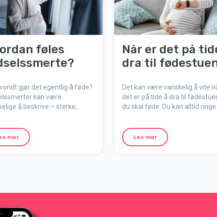
ordan føles
Når er det på tid
dselssmerte?
dra til fødestue
vondt gjør det egentlig å føde?
Det kan være vanskelig å vite n
elssmerter kan være
det er på tide å dra til fødestue
elige å beskrive – sterke,
du skal føde. Du kan alltid ringe
nse og uforglemmelige, men
fødestuen for råd og støtte når
dig naturlige, meningsfulle og
fødselsarbeidet har begynt.
rtidige. Her forklarer vi hvordan
es mer
Les mer
en føles, hvorfor den oppstår
vordan du kan forberede deg
lt til fødselen.