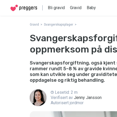
Bli gravid
Gravid
Baby
Gravid
Svangerskapsplager
Svangerskapsforgif
oppmerksom på dis
Svangerskapsforgiftning, også kjent
rammer rundt 5–8 % av gravide kvinner
som kan utvikle seg under graviditeten
oppdagelse og riktig behandling.
Lesetid: 2 m
Verifisert av
Jenny Jansson
Autorisert jordmor