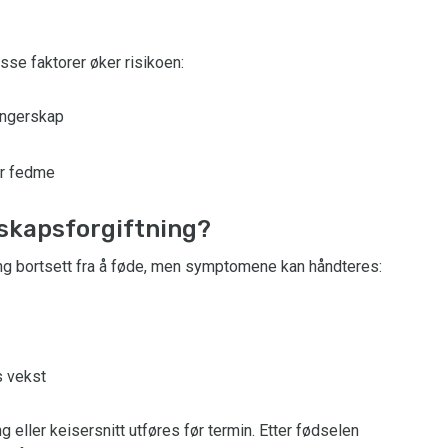
sse faktorer øker risikoen:
angerskap
er fedme
skapsforgiftning?
ng bortsett fra å føde, men symptomene kan håndteres:
s vekst
ng eller keisersnitt utføres før termin. Etter fødselen