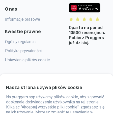
O nas
Informacje prasowe
Oparta na ponad
Kwestie prawne
10500 recenzjach.
Pobierz Preggers
Ogólny regulamin
już dzisiaj.
Polityka prywatności
Ustawienia plików cookie
Nasza strona używa plików cookie
Preggers to aplikacja stworzona przez szwedzką firmę Stroller AB w 2017
roku. Celem aplikacji jest ułatwienie rodzicielstwa przyszłym i świeżo
upieczonym rodzicom na całym świecie. Dzięki wszechstronnemu
Na preggers.app używamy plików cookie, aby zapewnić
zespołowi i współpracy z ekspertami, firma opracowała przyjazne dla
doskonałe doświadczenie użytkownika na tej stronie.
użytkownika aplikacje, które zostały już wykorzystane przez ponad dwa
Klikając "Akceptuj wszystkie pliki cookie", zgadzasz się
miliony osób. Preggers oferuje unikalne doświadczenie 3D, które
zapewnia aktualizacje, porady i narzędzia dostosowane do każdego
na ich używanie. Możesz zmienić te ustawienia w