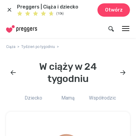
Preggers | Ciąża i dziecko
Otwórz
(10k)
Ciąża
Tydzień po tygodniu
W ciąży w 24
tygodniu
Dziecko
Mamą
Współrodzic