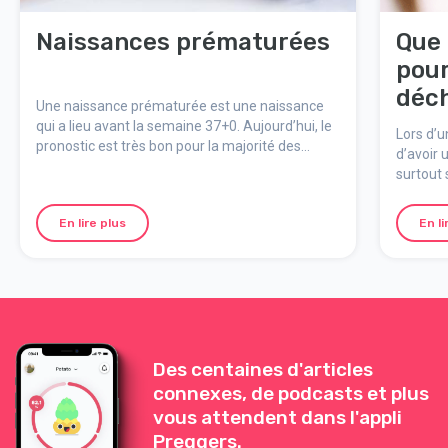
Naissances prématurées
Que 
pour
déch
Une naissance prématurée est une naissance
qui a lieu avant la semaine 37+0. Aujourd’hui, le
Lors d’u
pronostic est très bon pour la majorité des
d’avoir 
bébés prématurés, grâce à l’amélioration
surtout 
constante des soins médicaux.
Pendant 
à poser 
En lire plus
En li
sages-f
empêcher
toute bl
Des centaines d'articles
connexes, de podcasts et plus
vous attendent dans l'appli
Preggers.