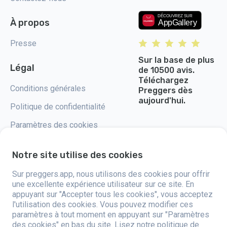
À propos
Presse
Sur la base de plus
Légal
de 10500 avis.
Téléchargez
Conditions générales
Preggers dès
aujourd'hui.
Politique de confidentialité
Paramètres des cookies
Notre site utilise des cookies
Sur preggers.app, nous utilisons des cookies pour offrir
Preggers, lancé par le studio d'applications suédois Stroller AB en 2017, a
une excellente expérience utilisateur sur ce site. En
pour mission de simplifier la parentalité pour les futurs et jeunes parents
appuyant sur "Accepter tous les cookies", vous acceptez
du monde entier. Grâce à une équipe diversifiée et des partenariats avec
l'utilisation des cookies. Vous pouvez modifier ces
des experts, ils ont développé des applications intuitives utilisées par
plus de deux millions de personnes. Preggers propose une expérience 3D
paramètres à tout moment en appuyant sur "Paramètres
unique, offrant des mises à jour, des conseils et des outils personnalisés
des cookies" en bas du site.
Lisez notre politique de
à chaque étape de la grossesse. Il accompagne également les nouveaux