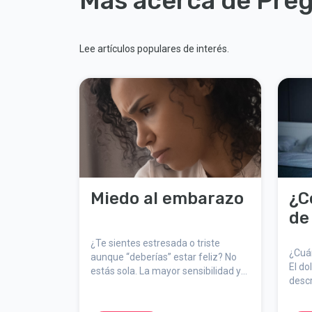
Más acerca de Pre
Lee artículos populares de interés.
Miedo al embarazo
¿C
de
¿Te sientes estresada o triste
¿Cuán
aunque “deberías” estar feliz? No
El do
estás sola. La mayor sensibilidad y
descr
la preocupación son síntomas
inolv
comunes en el embarazo. Aquí
signi