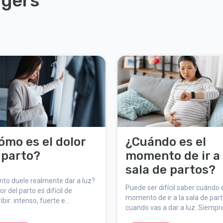
ggers
ómo es el dolor
¿Cuándo es el
 parto?
momento de ir a 
sala de partos?
to duele realmente dar a luz?
Puede ser difícil saber cuándo 
lor del parto es difícil de
momento de ir a la sala de par
ibir: intenso, fuerte e
cuando vas a dar a luz. Siempr
idable, pero también natural,
puedes llamar a la sala de part
ficativo y temporal. Aquí