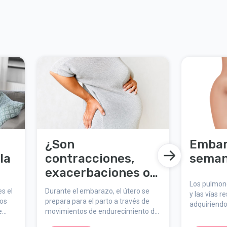
¿Son
Embar
la
contracciones,
seman
exacerbaciones o
dolores de parto?
Los pulmone
es el
Durante el embarazo, el útero se
y las vías r
tos
prepara para el parto a través de
adquiriend
e
movimientos de endurecimiento del
reconocible
os
abdomen, mejor conocidos como