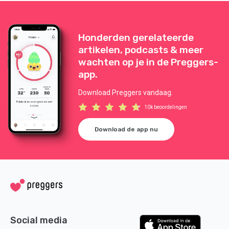
Honderden gerelateerde
artikelen, podcasts & meer
wachten op je in de Preggers-
app.
Download Preggers vandaag.
10k beoordelingen
Download de app nu
Social media