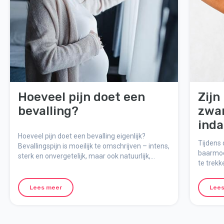
Hoeveel pijn doet een
Zijn
bevalling?
zwa
inda
Hoeveel pijn doet een bevalling eigenlijk?
bev
Tijdens
Bevallingspijn is moeilijk te omschrijven – intens,
baarmoe
sterk en onvergetelijk, maar ook natuurlijk,
te trek
zinvol en tijdelijk. Hier leggen we uit hoe de pijn
genoemd
voelt, waarom deze optreedt en hoe je je
zwanger
mentaal kunt voorbereiden op de bevalling.
Lees meer
Lees
bevalli