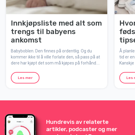
Innkjøpsliste med alt som
Hvo
trengs til babyens
føds
ankomst
tips
Babyboblen. Den finnes på ordentlig. Og du
Å planl
kommer ikke til å ville forlate den, så pass på at
tid er e
dere har kjøpt det som må kjøpes på forhånd.
Kanskje 
Her er innkjøpslisten med ALT (og litt til) som
enn det 
trengs med en nyfødt baby hjemme.
riktig. 
Les mer
Les 
og å lad
står fer
tipsene 
Hundrevis av relaterte
artikler, podcaster og mer