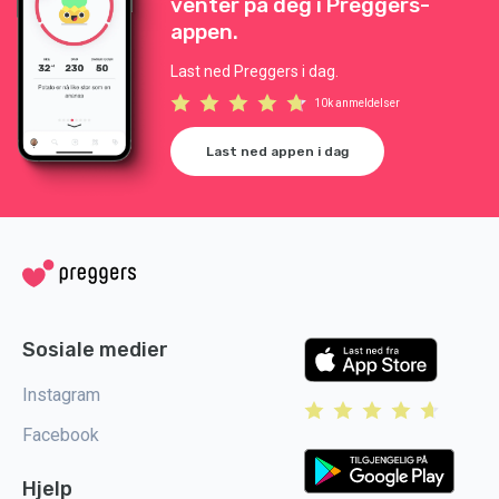
venter på deg i Preggers-
appen.
Last ned Preggers i dag.
10k anmeldelser
Last ned appen i dag
Sosiale medier
Instagram
Facebook
Hjelp