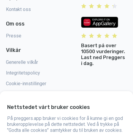
Kontakt oss
Om oss
Presse
Basert på over
Vilkår
10500 vurderinger.
Last ned Preggers
Generelle vilkår
i dag.
Integritetspolicy
Cookie-innstillinger
Nettstedet vårt bruker cookies
Preggers er en app utviklet av det svenske selskapet Stroller AB i 2017.
På preggers.app bruker vi cookies for å kunne gi en god
Målet med appen er å gjøre foreldreskapet enklere for både blivende og
brukeropplevelse på dette nettstedet. Ved å trykke på
nybakte foreldre over hele verden. Med et mangfoldig team og samarbeid
"Godta alle cookies" samtykker du til bruken av cookies.
med eksperter har de utviklet brukervennlige apper som allerede har blitt