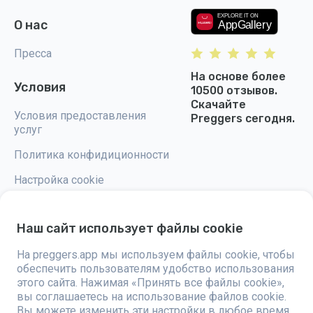
О нас
Пресса
На основе более
Условия
10500 отзывов.
Скачайте
Условия предоставления
Preggers сегодня.
услуг
Политика конфидиционности
Настройка cookie
Наш сайт использует файлы cookie
На preggers.app мы используем файлы cookie, чтобы
Preggers — это приложение, разработанное шведской компанией
обеспечить пользователям удобство использования
Stroller AB в 2017 году, направленное на упрощение родительства для
будущих и новоиспеченных родителей по всему миру. Благодаря
этого сайта. Нажимая «Принять все файлы cookie»,
разнообразной команде и сотрудничеству с экспертами, были
вы соглашаетесь на использование файлов cookie.
разработаны удобные в использовании приложения, которыми
Вы можете изменить эти настройки в любое время,
пользуются более двух миллионов человек. Preggers предлагает