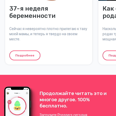
37-я неделя
Как
беременности
род
Сейчас я невероятно плотно прилегаю к тазу
Насколь
моей мамы, и теперь я твердо на своем
родах т
месте.
мощная 
естеств
Здесь м
почему 
Подробнее
Под
психоло
Продолжайте читать это и
многое другое. 100%
бесплатно.
Загрузите Preggers сегодня.