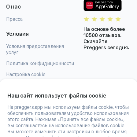
О нас
Пресса
На основе более
Условия
10500 отзывов.
Скачайте
Условия предоставления
Preggers сегодня.
услуг
Политика конфидиционности
Настройка cookie
Наш сайт использует файлы cookie
На preggers.app мы используем файлы cookie, чтобы
Preggers — это приложение, разработанное шведской компанией
обеспечить пользователям удобство использования
Stroller AB в 2017 году, направленное на упрощение родительства для
будущих и новоиспеченных родителей по всему миру. Благодаря
этого сайта. Нажимая «Принять все файлы cookie»,
разнообразной команде и сотрудничеству с экспертами, были
вы соглашаетесь на использование файлов cookie.
разработаны удобные в использовании приложения, которыми
Вы можете изменить эти настройки в любое время,
пользуются более двух миллионов человек. Preggers предлагает
уникальный 3D-опыт, предоставляя персонализированные