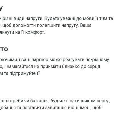
у
різні види напруги. Будьте уважні до мови її тіла та
, щоб допомогти полегшити напругу. Ваша
линути на її комфорт.
сто
юючими, і ваш партнер може реагувати по-різному.
то, і намагайтеся не приймати близько до серця
 та підтримуйте її.
ї потреби чи бажання, будьте її захисником перед
бання та поставити запитання від її імені, щоб