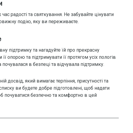
м
час радості та святкування. Не забувайте цінувати
овижну подію, яку ви переживаєте.
е
вну підтримку та нагадуйте їй про прекрасну
и її опорою та підтримувати її протягом усіх пологів
 почувалася в безпеці та відчувала підтримку.
ній досвід, який вимагає терпіння, присутності та
писку ви будете добре підготовлені, щоб надати
об почуватися безпечно та комфортно в цей