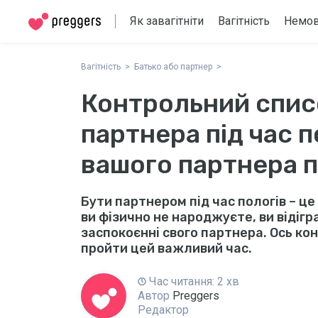
Як завагітніти
Вагітність
Немо
Вагітність
Батько або партнер
Контрольний списо
партнера під час п
вашого партнера п
Бути партнером під час пологів – це 
ви фізично не народжуєте, ви відігр
заспокоєнні свого партнера. Ось к
пройти цей важливий час.
Час читання: 2 хв
Автор
Preggers
Редактор