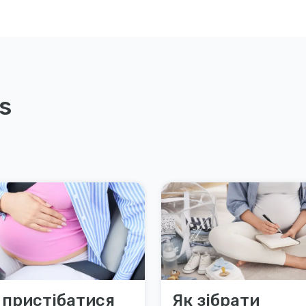
s
 пристібатися
Як зібрати