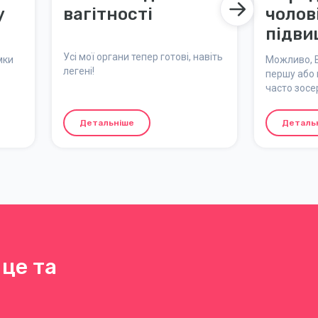
у
вагітності
чолов
підви
ферти
Усі мої органи тепер готові, навіть
мки
Можливо, В
и!
легені!
першу або 
часто зос
ея.
увагу на жі
ише
здатний зр
Детальніше
Деталь
може спри
наведені п
які допомо
Тому
шанси на 
умка
сь
го
це та