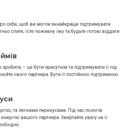
ро себе, щоб ви могли якнайкраще підтримувати
ньо спите, їсте поживну їжу та будьте готові віддати
еймів
зробити, – це бути присутнім та підтримувати її під
коюйте свого партнера. Бути її постійною підтримкою
куси
ргію, та легкими перекусами. Під час пологів
енергію вашого партнера. Звертайте увагу на її
еобхідно.