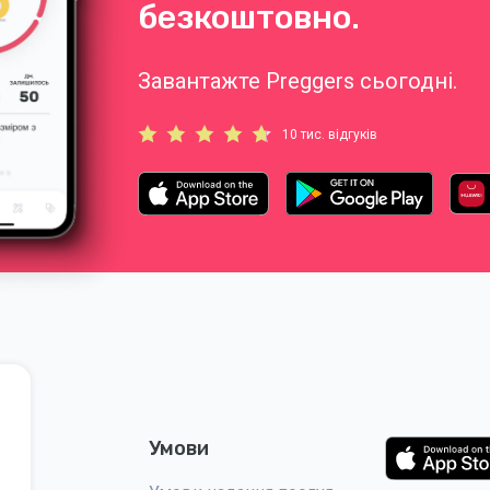
безкоштовно.
Завантажте Preggers сьогодні.
10 тис. відгуків
Умови