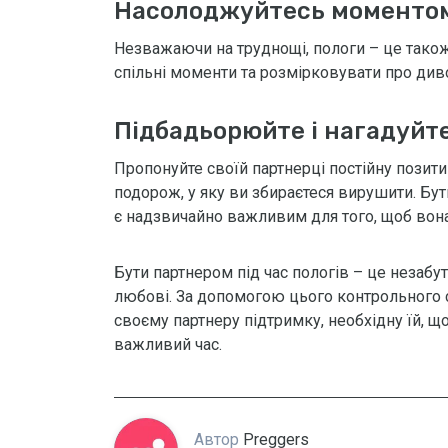
Насолоджуйтесь моменто
Незважаючи на труднощі, пологи – це також 
спільні моменти та розмірковувати про див
Підбадьорюйте і нагадуйт
Пропонуйте своїй партнерці постійну позити
подорож, у яку ви збираєтеся вирушити. ​​Бут
є надзвичайно важливим для того, щоб вона
Бути партнером під час пологів – це незабут
любові. За допомогою цього контрольного с
своєму партнеру підтримку, необхідну їй, щ
важливий час.
Автор
Preggers