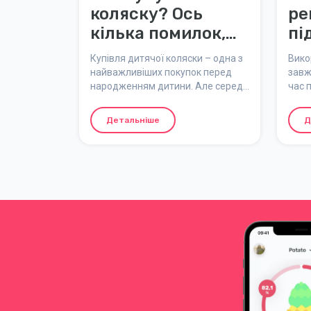
коляску? Ось
ре
кілька помилок,
пі
яких слід
Купівля дитячої коляски – одна з
Вико
уникати!
найважливіших покупок перед
завж
народженням дитини. Але серед
час 
безлічі брендів, моделей і функцій
під ч
легко відчути себе у джунглях
біль
Детальніше
Д
колясок. Щоб спростити вибір, ми
досл
зібрали найпоширеніші помилки
жіно
та способи їх уникнути.
реме
збіл
разі
макс
майб
нала
міру
Ось 
як п
реме
вагі
безп