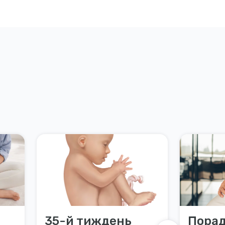
35-й тиждень
Порад