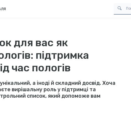
вля
к для вас як
ологів: підтримка
ід час пологів
унікальний, а іноді й складний досвід. Хоча
аєте вирішальну роль у підтримці та
онтрольний список, який допоможе вам