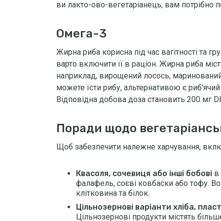
ви лакто-ово-вегетаріанець, вам потрібно п
Омега-3
Жирна риба корисна під час вагітності та гр
варто включити її в раціон. Жирна риба міс
наприклад, вирощений лосось, маринований 
можете їсти рибу, альтернативою є риб'ячий
Відповідна добова доза становить 200 мг D
Поради щодо вегетаріансь
Щоб забезпечити належне харчування, включ
Квасоля, сочевиця або інші бобові
в 
фалафель, соєві ковбаски або тофу. Вон
клітковина та білок.
Цільнозернові варіанти хліба, пласт
Цільнозернові продукти містять більше