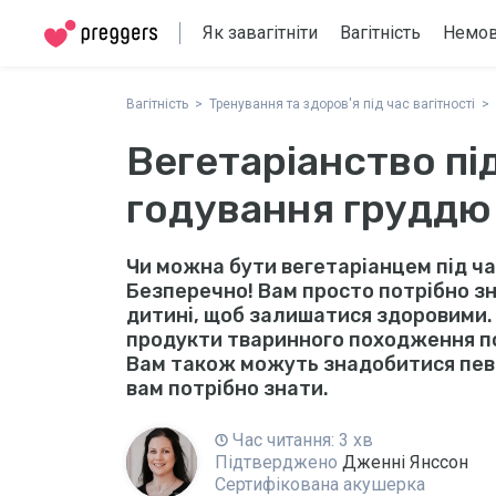
Як завагітніти
Вагітність
Немо
Вагітність
Тренування та здоров'я під час вагітності
Вегетаріанство під
годування груддю
Чи можна бути вегетаріанцем під ча
Безперечно! Вам просто потрібно зн
дитині, щоб залишатися здоровими.
продукти тваринного походження 
Вам також можуть знадобитися певн
вам потрібно знати.
Час читання: 3 хв
Підтверджено
Дженні Янссон
Сертифікована акушерка