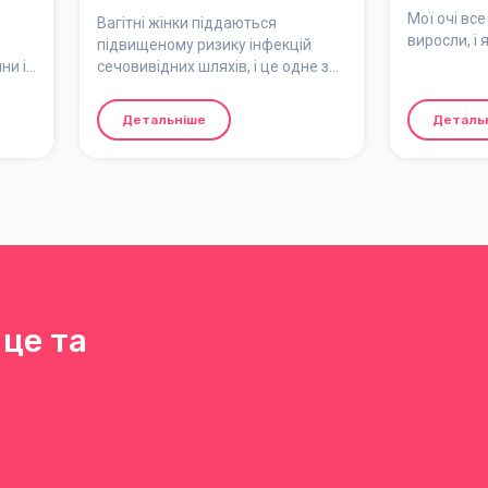
ознакою інфекції
Мої очі все
Вагітні жінки піддаються
сечовивідних
виросли, і 
підвищеному ризику інфекцій
ни із
сечовивідних шляхів, і це одне з
шляхів
найпоширеніших ускладнень
вагітності.
Детальніше
Деталь
ння
лем
уває
це та