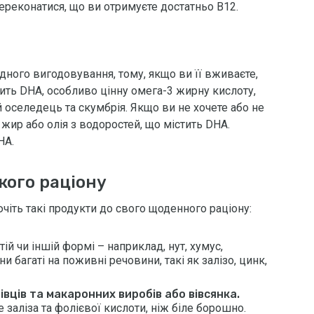
ереконатися, що ви отримуєте достатньо B12.
удного вигодовування, тому, якщо ви її вживаєте,
тить DHA, особливо цінну омега-3 жирну кислоту,
оселедець та скумбрія. Якщо ви не хочете або не
 жир або олія з водоростей, що містить DHA.
HA.
кого раціону
іть такі продукти до свого щоденного раціону:
тій чи іншій формі – наприклад, нут, хумус,
и багаті на поживні речовини, такі як залізо, цинк,
івців та макаронних виробів або вівсянка.
 заліза та фолієвої кислоти, ніж біле борошно.