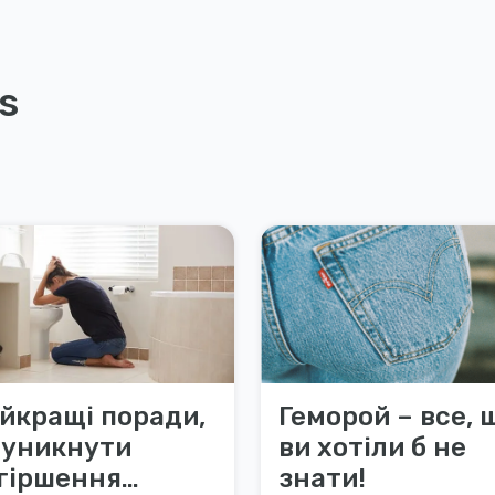
s
йкращі поради,
Геморой – все, 
 уникнути
ви хотіли б не
гіршення
знати!