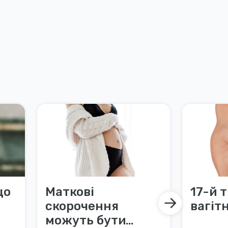
що
Маткові
17-й 
скорочення
вагіт
можуть бути