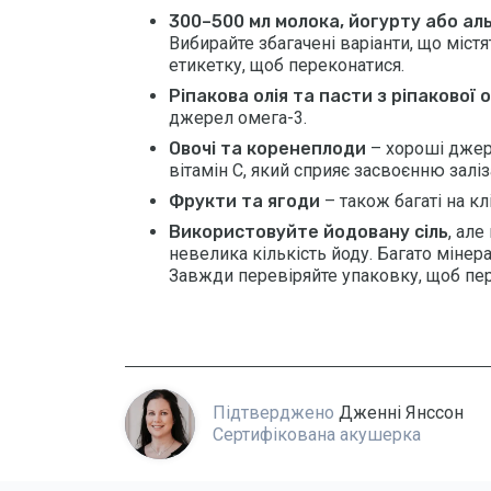
300–500 мл молока, йогурту або а
Вибирайте збагачені варіанти, що містя
етикетку, щоб переконатися.
Ріпакова олія та пасти з ріпакової о
джерел омега-3.
Овочі та коренеплоди
– хороші джер
вітамін С, який сприяє засвоєнню заліз
Фрукти та ягоди
– також багаті на к
Використовуйте йодовану сіль
, ал
невелика кількість йоду. Багато мінер
Завжди перевіряйте упаковку, щоб пер
Підтверджено
Дженні Янссон
Сертифікована акушерка