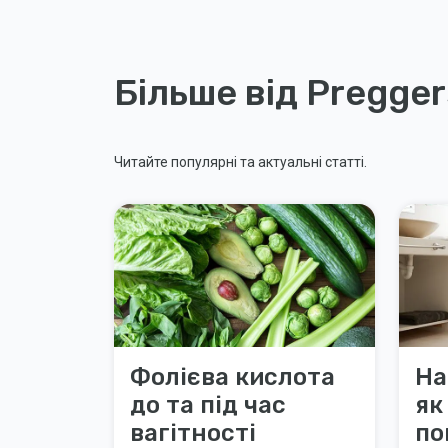
Більше від Pregger
Читайте популярні та актуальні статті.
Фолієва кислота
На
до та під час
як
вагітності
по