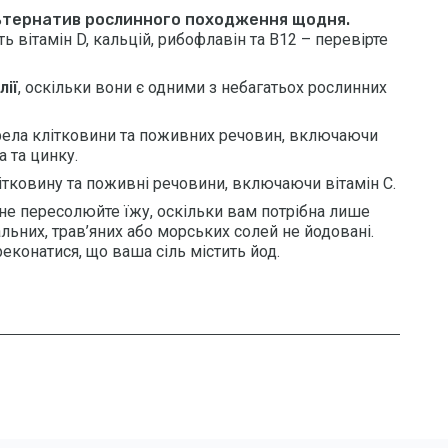
льтернатив рослинного походження щодня.
ть вітамін D, кальцій, рибофлавін та B12 – перевірте
лії
, оскільки вони є одними з небагатьох рослинних
ела клітковини та поживних речовин, включаючи
а та цинку.
літковину та поживні речовини, включаючи вітамін С.
е не пересолюйте їжу, оскільки вам потрібна лише
альних, трав’яних або морських солей не йодовані.
еконатися, що ваша сіль містить йод.