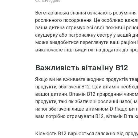
Фото:
Preggers
Вегетаріанські знання означають розуміння 
рослинного походження. Це особливо важлив
ваша дитина отримує всі свої поживні реч
акушерку або патронажну сестру у вашій дитя
може знадобитися переглянути ваш раціон і 
виключаєте інші види їжі на додаток до пр
Важливість вітаміну B12
Якщо ви не вживаєте жодних продуктів тв
продукти, збагачені B12. Цей вітамін необ
вашої дитини. Вітамін B12 природним чином 
продукти, такі як збагачені рослинні напої, м
напої збагачені лише вітаміном D. Якщо ви го
вам потрібно отримувати B12, вітамін D та к
Кількість B12 варіюється залежно від прод