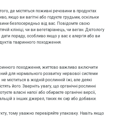
того, де містяться поживні речовини в продуктах
о, якщо ви вагітні або годуєте грудьми, оскільки
овини безпосередньо від вас. Повідомте свою
чій клініці, чи ви вегетаріанець, чи веган. Дієтологу
дати пораду, особливо якщо у вас є алергія або ви
одуктів тваринного походження.
аринного походження, життєво важливо включити
хідний для нормального розвитку нервової системи
не міститься в жодній рослинній їжі, але деякі
істять його. Зверніть увагу, що органічні рослинні
туєте власні напої або обираєте органічні версії,
альцій з інших джерел, таких як сир або добавки.
укту, тому уважно перевіряйте упаковку. Навіть якщо