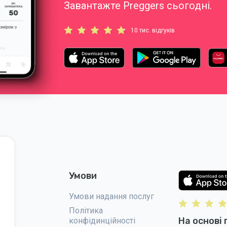
Завантажте Preggers сьогодні.
10 тис. відгуків
Умови
Умови надання послуг
Політика
На основі 
конфідинційності